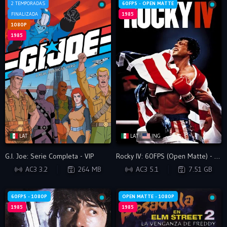
2 TEMPORADAS
60FPS - OPEN MATTE
FINALIZADA
1985
1080P
1985
LAT
LAT ·
ING
G.I. Joe: Serie Completa - VIP
Rocky IV: 60FPS (Open Matte) - VIP
BRRIP
BDRIP
AC3 3.2
264 MB
AC3 5.1
7.51 GB
60FPS - 1080P
OPEN MATTE - 1080P
1985
1985