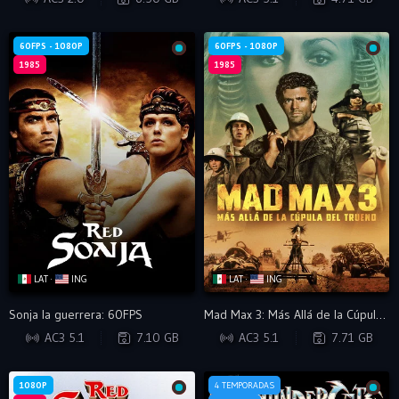
60FPS - 1080P
60FPS - 1080P
1985
1985
LAT ·
ING
LAT ·
ING
Sonja la guerrera: 60FPS
Mad Max 3: Más Allá de la Cúpula del Trueno: 60FPS
BRRIP
BDRIP
AC3 5.1
7.10 GB
AC3 5.1
7.71 GB
1080P
4 TEMPORADAS