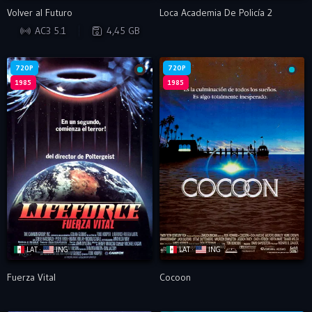
Volver al Futuro
Loca Academia De Policía 2
BRRIP
AC3 5.1
4,45 GB
720P
720P
1985
1985
LAT ·
ING
LAT ·
ING
Fuerza Vital
Cocoon