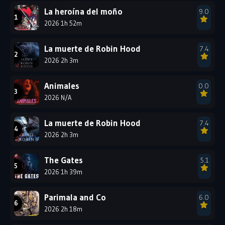
La heroína del moño
9.0
2002
2001
2000
2026 1h 52m
1999
1998
1997
1996
1995
1994
La muerte de Robin Hood
7.4
2026 2h 3m
1993
1992
1991
1990
1989
1988
Animales
0.0
2026 N/A
1987
1986
1985
1984
1983
1982
La muerte de Robin Hood
7.4
1981
1980
1979
2026 2h 3m
1978
1977
The Gates
5.1
2026 1h 39m
Parimala and Co
6.0
2026 2h 18m