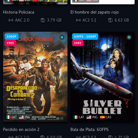
Historia Policiaca
El hombre del zapato rojo
BRRIP
WEB-DL
AAC 2.0
3.79 GB
AC3 5.1
6.63 GB
1080P
60FPS - 1080P
1985
1985
LAT ·
ING
LAT ·
ING ·
CAS
Perdido en acción 2
Bala de Plata: 60FPS
WEB-DL
WEB-DL
AC3 2.0
6.50 GB
AC3 5.1
4.71 GB