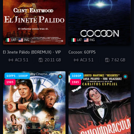
LAT ·
ING
LAT ·
ING
El Jinete Pálido (BDREMUX) - VIP
Cocoon: 60FPS
BDRIP
BRRIP
AC3 5.1
20.11 GB
AC3 5.1
7.62 GB
60FPS - 1080P
1080P
1985
1985