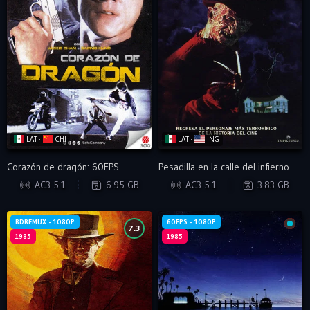
LAT ·
CHI
LAT ·
ING
Corazón de dragón: 60FPS
Pesadilla en la calle del infierno 2 (Open Matte)
BRRIP
BRRIP
AC3 5.1
6.95 GB
AC3 5.1
3.83 GB
BDREMUX - 1080P
60FPS - 1080P
7.3
1985
1985