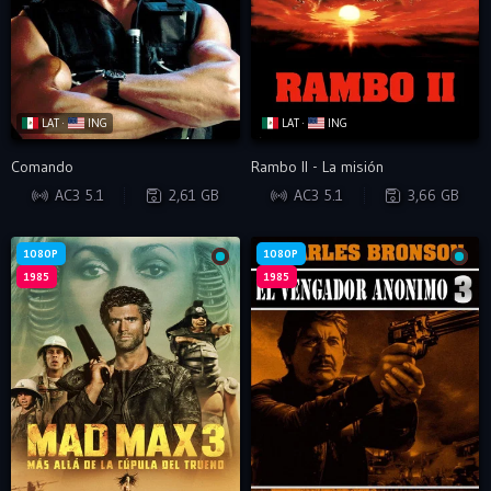
LAT ·
ING
LAT ·
ING
Comando
Rambo II - La misión
BRRIP
WEB-DL
AC3 5.1
2,61 GB
AC3 5.1
3,66 GB
1080P
1080P
1985
1985