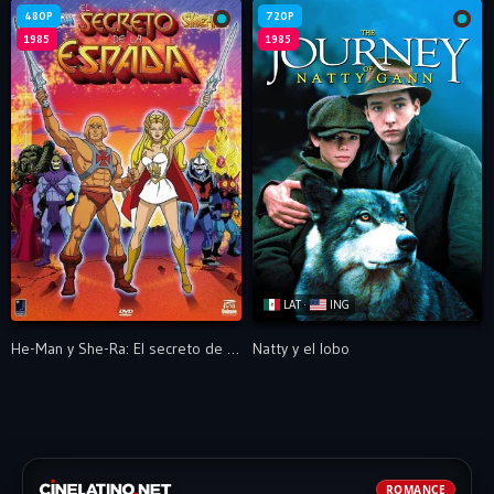
480P
720P
1985
1985
LAT ·
ING
He-Man y She-Ra: El secreto de la espada
Natty y el lobo
ROMANCE