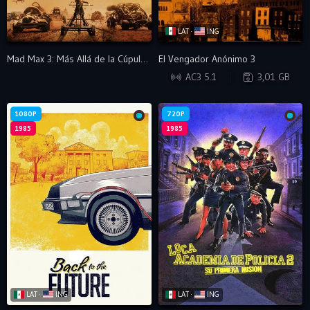
LAT ·
ING
Mad Max 3: Más Allá de la Cúpula del Trueno
El Vengador Anónimo 3
WEB-DL
AC3 5.1
3,01 GB
1080P
720P
1985
1985
LAT ·
ING
LAT ·
ING