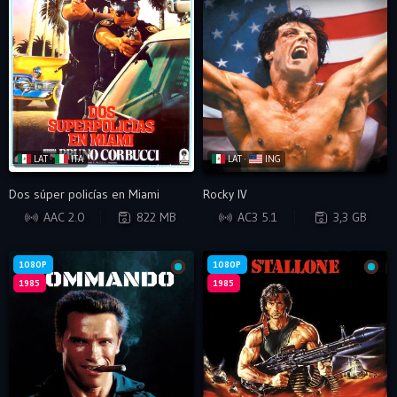
LAT ·
ITA
LAT ·
ING
Dos súper policías en Miami
Rocky IV
HDRIP
WEB-DL
AAC 2.0
822 MB
AC3 5.1
3,3 GB
1080P
1080P
1985
1985