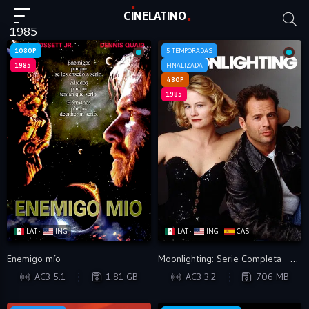
C
I
NE
LAT
INO
1985
1080P
5 TEMPORADAS
1985
FINALIZADA
480P
1985
LAT ·
ING
LAT ·
ING ·
CAS
Enemigo mío
Moonlighting: Serie Completa - VIP
BRRIP
DVDRIP
AC3 5.1
1.81 GB
AC3 3.2
706 MB