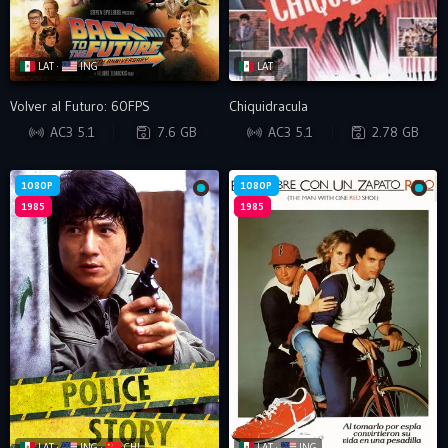
LAT ·
ING
LAT
Volver al Futuro: 60FPS
Chiquidracula
BRRIP
WEB-DL
AC3 5.1
7.6 GB
AC3 5.1
2.78 GB
1080P
1080P
1985
1985
LAT ·
ING ·
CHI
LAT ·
ING