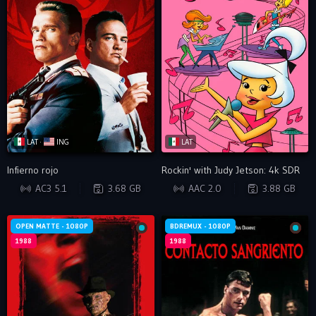
LAT ·
ING
LAT
Infierno rojo
Rockin' with Judy Jetson: 4k SDR
BRRIP
BRRIP
AC3 5.1
3.68 GB
AAC 2.0
3.88 GB
OPEN MATTE - 1080P
BDREMUX - 1080P
1988
1988