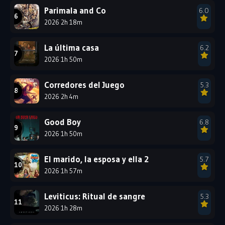
Parimala and Co
6.0
2026 2h 18m
La última casa
6.2
2026 1h 50m
Corredores del Juego
5.3
2026 2h 4m
Good Boy
6.8
2026 1h 50m
El marido, la esposa y ella 2
5.7
2026 1h 57m
Leviticus: Ritual de sangre
5.3
2026 1h 28m