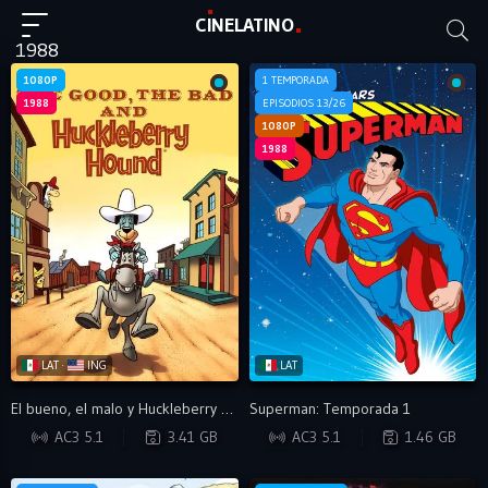
C
I
NE
LAT
INO
1988
1080P
1 TEMPORADA
1988
EPISODIOS 13/26
1080P
1988
LAT ·
ING
LAT
El bueno, el malo y Huckleberry Hound - VIP
Superman: Temporada 1
WEB-DL
BRRIP
AC3 5.1
3.41 GB
AC3 5.1
1.46 GB