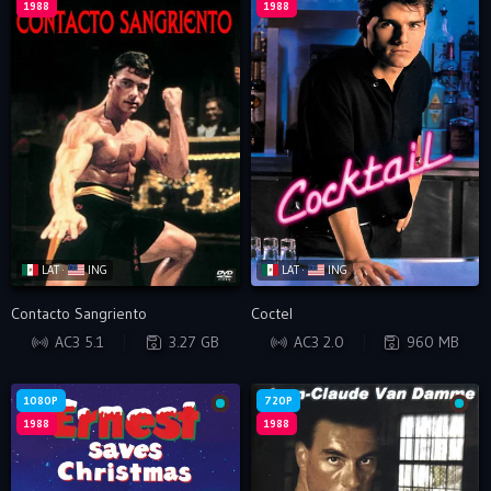
1988
1988
LAT ·
ING
LAT ·
ING
Contacto Sangriento
Coctel
BRRIP
HDRIP
AC3 5.1
3.27 GB
AC3 2.0
960 MB
1080P
720P
1988
1988