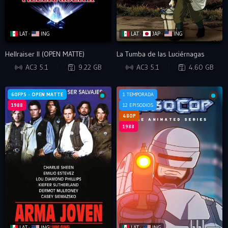
LAT ·
ING
LAT ·
JAP ·
ING
Hellraiser II (OPEN MATTE)
La Tumba de las Luciérnagas
BDRIP
BRRIP
AC3 5.1
9.22 GB
AC3 5.1
4.60 GB
60FPS - OPEN MATTE
1 TEMPORADA
1988
12 EPISODIOS
480P
1988
LAT ·
ING
LAT ·
ING