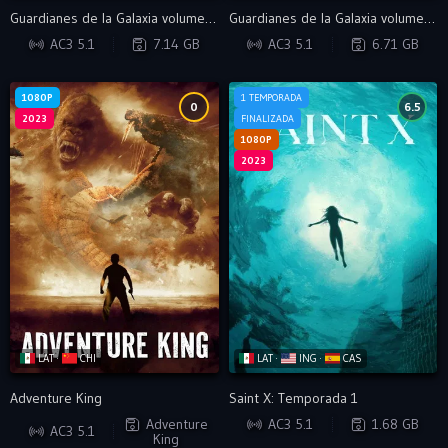
Guardianes de la Galaxia volumen 3: IMAX
Guardianes de la Galaxia volumen 3
BRRIP
BRRIP
AC3 5.1
7.14 GB
AC3 5.1
6.71 GB
1080P
1 TEMPORADA
0
6.5
2023
FINALIZADA
1080P
2023
LAT ·
CHI
LAT ·
ING ·
CAS
Adventure King
Saint X: Temporada 1
WEB-DL
WEB-DL
Adventure
AC3 5.1
1.68 GB
AC3 5.1
King