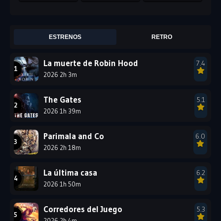
2011
2010
2009
2008
2007
2006
ESTRENOS
RETRO
2005
2004
2003
La muerte de Robin Hood
7.4
2002
2001
2000
2026 2h 3m
1999
1998
1997
1996
1995
1994
The Gates
5.1
2026 1h 39m
1993
1992
1991
1990
1989
1988
Parimala and Co
6.0
2026 2h 18m
1987
1986
1985
1984
1983
1982
La última casa
6.2
1981
1980
1979
2026 1h 50m
1978
1977
Corredores del Juego
5.3
2026 2h 4m