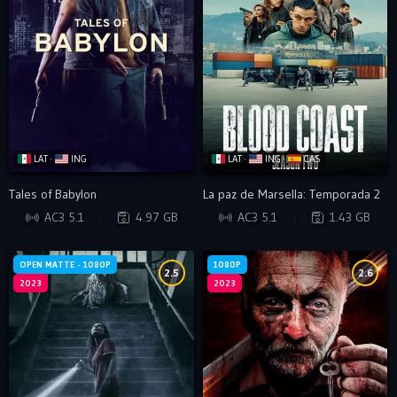
LAT ·
ING
LAT ·
ING ·
CAS
Tales of Babylon
La paz de Marsella: Temporada 2
WEB-DL
WEB-DL
AC3 5.1
4.97 GB
AC3 5.1
1.43 GB
OPEN MATTE - 1080P
1080P
2.5
2.6
2023
2023