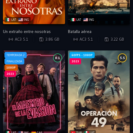
LAT ·
ING
LAT ·
ING
Un extraño entre nosotras
Batalla aérea
WEB-DL
BRRIP
AC3 5.1
3.86 GB
AC3 5.1
3.22 GB
TEMPORADA 2
60FPS - 1080P
8.1
5.5
FINALIZADA
2023
1080P
2023
LAT ·
ING ·
CAS
TUR ·
LAT