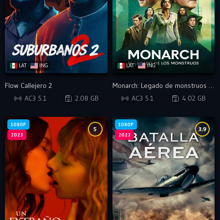
LAT ·
ING
LAT ·
ING
Flow Callejero 2
Monarch: Legado de monstruos Temporada 1
WEB-DL
WEB-DL
AC3 5.1
2.08 GB
AC3 5.1
4.02 GB
1080P
1080P
5
3.9
2023
2023