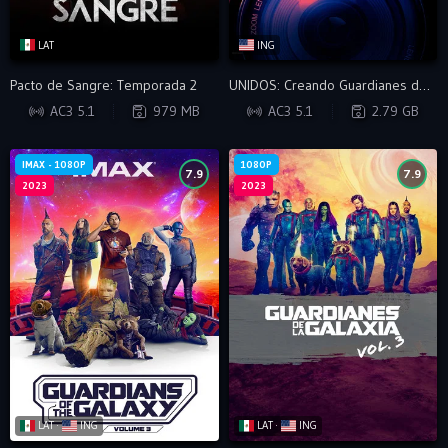
LAT
ING
Pacto de Sangre: Temporada 2
UNIDOS: Creando Guardianes de la Galaxia Volumen 3
WEB-DL
WEB-DL
AC3 5.1
979 MB
AC3 5.1
2.79 GB
IMAX - 1080P
1080P
7.9
7.9
2023
2023
LAT ·
ING
LAT ·
ING