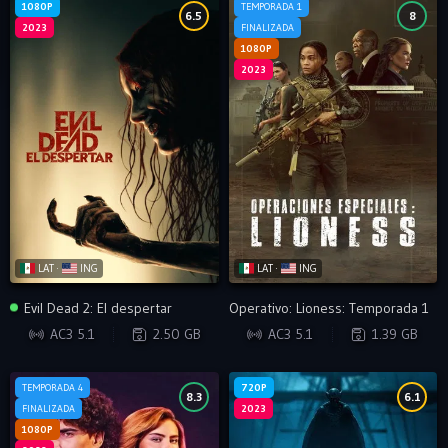
1080P
TEMPORADA 1
6.5
8
2023
FINALIZADA
1080P
2023
LAT ·
ING
LAT ·
ING
Evil Dead 2: El despertar
Operativo: Lioness: Temporada 1
BRRIP
WEB-DL
AC3 5.1
2.50 GB
AC3 5.1
1.39 GB
TEMPORADA 4
720P
8.3
6.1
FINALIZADA
2023
1080P