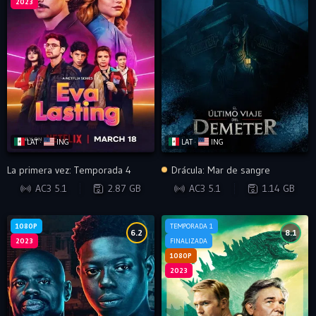
2023
LAT ·
ING
LAT ·
ING
La primera vez: Temporada 4
Drácula: Mar de sangre
WEB-DL
BRRIP
AC3 5.1
2.87 GB
AC3 5.1
1.14 GB
1080P
TEMPORADA 1
6.2
8.1
2023
FINALIZADA
1080P
2023