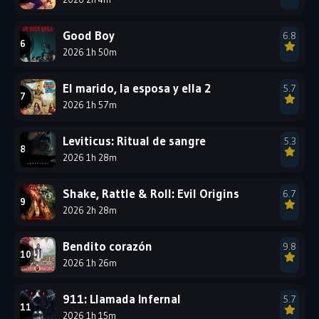
Good Boy
6.8
2026 1h 50m
El marido, la esposa y ella 2
5.7
2026 1h 57m
Leviticus: Ritual de sangre
5.3
2026 1h 28m
Shake, Rattle & Roll: Evil Origins
6.7
2026 2h 28m
Bendito corazón
9.8
2026 1h 26m
911: Llamada Infernal
5.7
2026 1h 15m