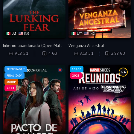
LAT ·
ING
LAT ·
ING
Infierno abandonado (Open Matte)
Venganza Ancestral
WEB-DL
WEB-DL
AC3 5.1
4 GB
AC3 5.1
2.93 GB
TEMPORADA 2
1080P
6.4
FINALIZADA
2023
1080P
2023