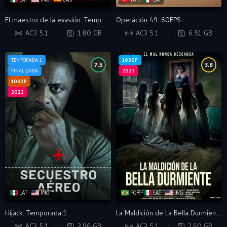
El maestro de la evasión: Temporada 2
Operación 49: 60FPS
WEB-DL
BDRIP
AC3 5.1
1.80 GB
AC3 5.1
6.51 GB
TEMPORADA 1
1080P
7.5
3.8
FINALIZADA
2023
1080P
2023
LAT ·
ING
POR ·
LAT ·
ING
Hijack: Temporada 1
La Maldición de La Bella Durmiente
WEB-DL
BRRIP
AC3 5.1
3.96 GB
AC3 5.1
2.60 GB