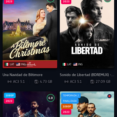
2023
2023
LAT ·
ING
LAT ·
ING
Una Navidad de Biltimore
Sonido de Libertad (BDREMUX) - VIP
WEB-DL
BDRIP
AC3 5.1
4.73 GB
AC3 5.1
27.09 GB
1080P
TEMPORADA 2
6.8
2023
FINALIZADA
1080P
2023