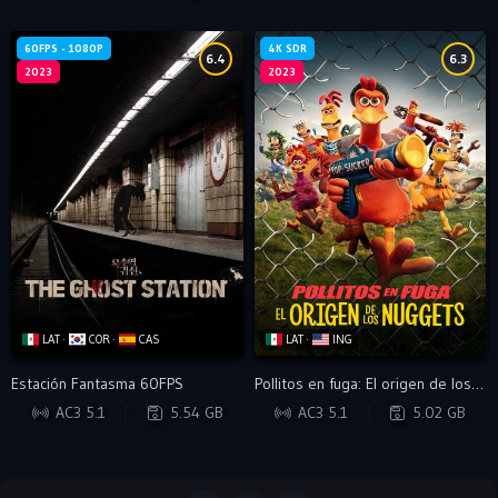
60FPS - 1080P
4K SDR
6.4
6.3
2023
2023
LAT ·
COR ·
CAS
LAT ·
ING
Estación Fantasma 60FPS
Pollitos en fuga: El origen de los nuggets: 4k SDR
WEB-DL
WEB-DL
AC3 5.1
5.54 GB
AC3 5.1
5.02 GB