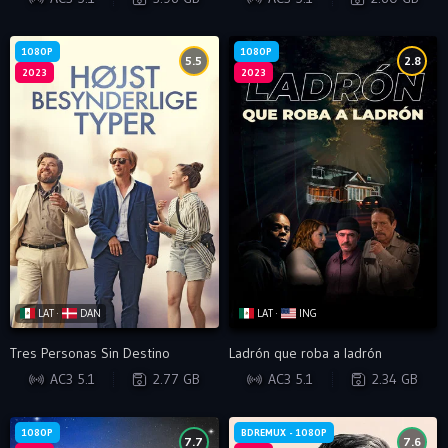
1080P
1080P
5.5
2.8
2023
2023
LAT ·
DAN
LAT ·
ING
Tres Personas Sin Destino
Ladrón que roba a ladrón
WEB-DL
WEB-DL
AC3 5.1
2.77 GB
AC3 5.1
2.34 GB
1080P
BDREMUX - 1080P
7.7
7.6