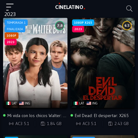
C
I
NE
LAT
INO
2023
TEMPORADA 1
1080P X265
7.8
6.5
FINALIZADA
2023
1080P
2023
LAT ·
ING
LAT ·
ING
Mi vida con los chicos Walter: Temporada 1
Evil Dead: El despertar: X265
WEB-DL
WEB-DL
AC3 5.1
1.84 GB
AC3 5.1
2.43 GB