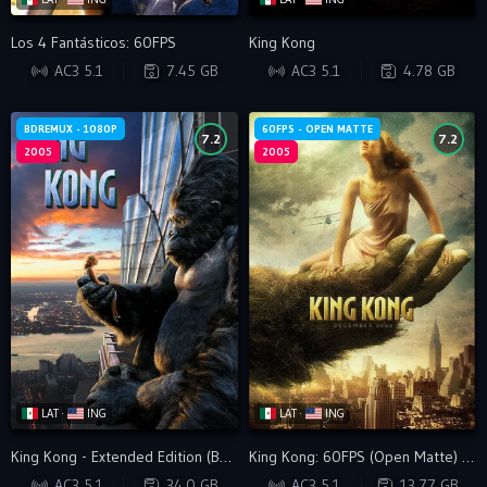
Los 4 Fantásticos: 60FPS
King Kong
BDRIP
BRRIP
AC3 5.1
7.45 GB
AC3 5.1
4.78 GB
BDREMUX - 1080P
60FPS - OPEN MATTE
7.2
7.2
2005
2005
LAT ·
ING
LAT ·
ING
King Kong - Extended Edition (BDREMUX) - VIP
King Kong: 60FPS (Open Matte) - VIP
BDRIP
BDRIP
AC3 5.1
34.0 GB
AC3 5.1
13.77 GB