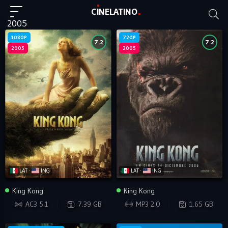
C
I
NE
LAT
INO
2005
1080P
720P
7.2
7.2
2005
2005
LAT ·
ING
LAT ·
ING
King Kong
King Kong
BRRIP
WEB-DL
AC3 5.1
7.39 GB
MP3 2.0
1.65 GB