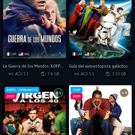
LAT ·
ING
LAT ·
ING
La Guerra de los Mundos: 60FPS (Open Matte) - VIP
Guía del autoestopista galáctico
BRRIP
WEB-DL
AC3 5.1
7.8 GB
AC3 5.1
3.53 GB
60FPS - OPEN MATTE
720P
7.1
4.8
2005
2005