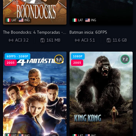
LAT ·
ING
LAT ·
ING
The Boondocks: 4 Temporadas - VIP
Batman inicia: 60FPS
WEB-DL
BDRIP
AC3 3.2
161 MB
AC3 5.1
11.6 GB
60FPS - 1080P
1080P
5.7
7.2
2005
2005
LAT ·
ING
LAT ·
ING