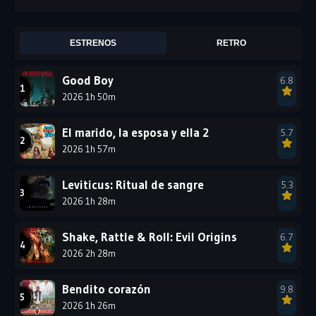
2011
2010
2009
2008
2007
2006
ESTRENOS
RETRO
2005
2004
2003
Good Boy
6.8
2002
2001
2000
2026 1h 50m
1999
1998
1997
1996
1995
1994
El marido, la esposa y ella 2
5.7
2026 1h 57m
1993
1992
1991
1990
1989
1988
Leviticus: Ritual de sangre
5.3
2026 1h 28m
1987
1986
1985
1984
1983
1982
Shake, Rattle & Roll: Evil Origins
6.7
1981
1980
1979
2026 2h 28m
1978
1977
Bendito corazón
9.8
2026 1h 26m