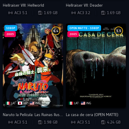
Hellraiser VIII: Hellworld
Hellraiser VII: Deader
WEB-DL
WEB-DL
AC3 5.1
1.69 GB
AC3 3.2
1.69 GB
1080P
OPEN MATTE - 1080P
6.4
5.5
2005
2005
LAT ·
JAP ·
ING
LAT ·
ING
Naruto la Película: Las Ruinas Ilusorias en lo Profundo de la Tierra (OPEN MATTE)
La casa de cera (OPEN MATTE)
WEB-DL
BRRIP
AC3 5.1
1.98 GB
AC3 5.1
4.24 GB