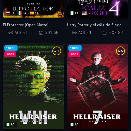
TAI ·
LAT ·
CAS
LAT ·
ING
El Protector (Open Matte)
Harry Potter y el cáliz de fuego 4 (Open Matte)
BRRIP
BRRIP
AC3 5.1
5.31 GB
AC3 5.1
5.08 GB
1080P
1080P
4.2
4.5
2005
2005
LAT
LAT