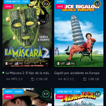
OPEN MATTE - 720P
1080P
2.3
4.7
2005
2005
LAT ·
ING
LAT ·
ING
La Máscara 2: El hijo de la máscara (Open Matte)
Gigoló por accidente en Europa
BRRIP
BRRIP
MP3 2.0
0.98 GB
AC3 5.1
3.88 GB
60FPS - 1080P
OPEN MATTE - 720P
7.7
6.9
2005
2005