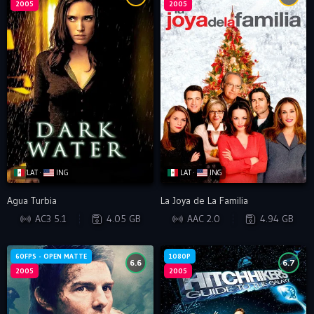
2005
2005
LAT ·
ING
LAT ·
ING
Agua Turbia
La Joya de La Familia
BRRIP
WEB-DL
AC3 5.1
4.05 GB
AAC 2.0
4.94 GB
60FPS - OPEN MATTE
1080P
6.6
6.7
2005
2005