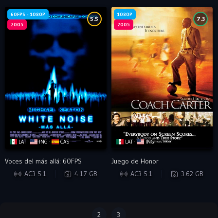
60FPS - 1080P
1080P
5.5
7.3
2005
2005
LAT ·
ING ·
CAS
LAT ·
ING
Voces del más allá: 60FPS
Juego de Honor
BRRIP
BRRIP
AC3 5.1
4.17 GB
AC3 5.1
3.62 GB
2
3