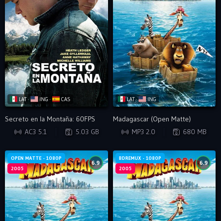
LAT ·
ING ·
CAS
LAT ·
ING
Secreto en la Montaña: 60FPS
Madagascar (Open Matte)
WEB-DL
BRRIP
AC3 5.1
5.03 GB
MP3 2.0
680 MB
OPEN MATTE - 1080P
BDREMUX - 1080P
6.9
6.9
2005
2005