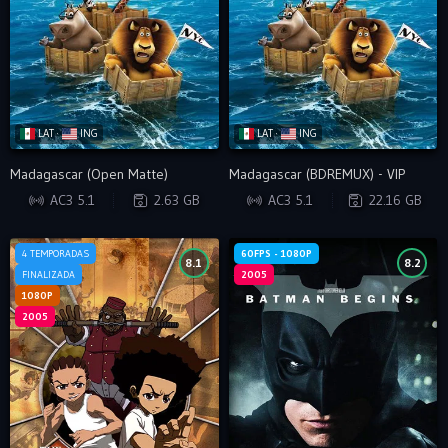
LAT ·
ING
LAT ·
ING
Madagascar (Open Matte)
Madagascar (BDREMUX) - VIP
BRRIP
BDRIP
AC3 5.1
2.63 GB
AC3 5.1
22.16 GB
4 TEMPORADAS
60FPS - 1080P
8.1
8.2
FINALIZADA
2005
1080P
2005