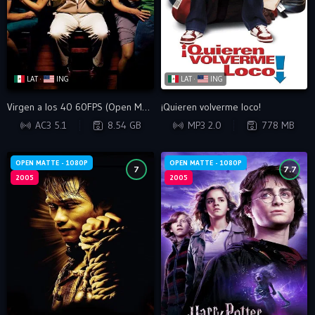
LAT ·
ING
LAT ·
ING
Virgen a los 40 60FPS (Open Matte)
¡Quieren volverme loco!
WEB-DL
WEB-DL
AC3 5.1
8.54 GB
MP3 2.0
778 MB
OPEN MATTE - 1080P
OPEN MATTE - 1080P
7
7.7
2005
2005