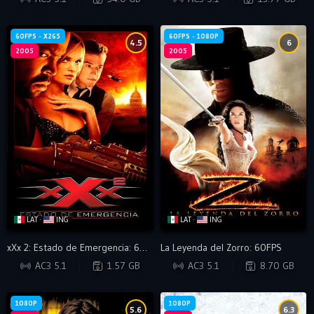
60FPS - X265
60FPS - 1080P
4.5
6
2005
2005
LAT ·
ING
LAT ·
ING
xXx 2: Estado de Emergencia: 60FPS x265
La Leyenda del Zorro: 60FPS
BRRIP
BRRIP
AC3 5.1
1.57 GB
AC3 5.1
8.70 GB
1080P
1080P
5.6
6.3