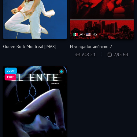
LAT ·
ING
Queen Rock Montreal [IMAX]
El vengador anónimo 2
WEB-DL
AC3 5.1
2,95 GB
720P
1982