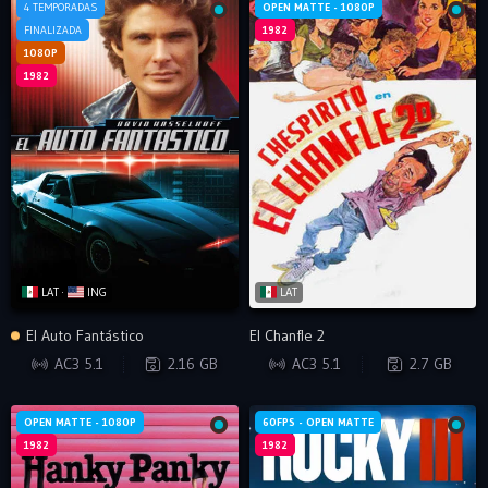
4 TEMPORADAS
OPEN MATTE - 1080P
FINALIZADA
1982
1080P
1982
LAT ·
ING
LAT
El Auto Fantástico
El Chanfle 2
BRRIP
WEB-DL
AC3 5.1
2.16 GB
AC3 5.1
2.7 GB
OPEN MATTE - 1080P
60FPS - OPEN MATTE
1982
1982