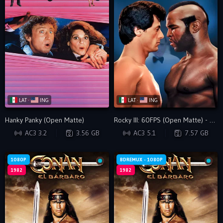
LAT ·
ING
LAT ·
ING
Hanky Panky (Open Matte)
Rocky III: 60FPS (Open Matte) - VIP
WEB-DL
BDRIP
AC3 3.2
3.56 GB
AC3 5.1
7.57 GB
1080P
BDREMUX - 1080P
1982
1982