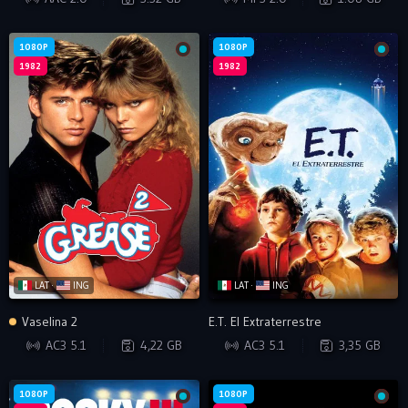
1080P
1080P
1982
1982
LAT ·
ING
LAT ·
ING
Vaselina 2
E.T. El Extraterrestre
BRRIP
WEB-DL
AC3 5.1
4,22 GB
AC3 5.1
3,35 GB
1080P
1080P