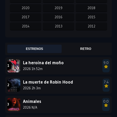
2020
2019
2018
2017
2016
2015
2014
2013
2012
2011
2010
2009
2008
2007
2006
ESTRENOS
RETRO
2005
2004
2003
La heroína del moño
9.0
2002
2001
2000
2026 1h 52m
1999
1998
1997
1996
1995
1994
La muerte de Robin Hood
7.4
2026 2h 3m
1993
1992
1991
1990
1989
1988
Animales
0.0
2026 N/A
1987
1986
1985