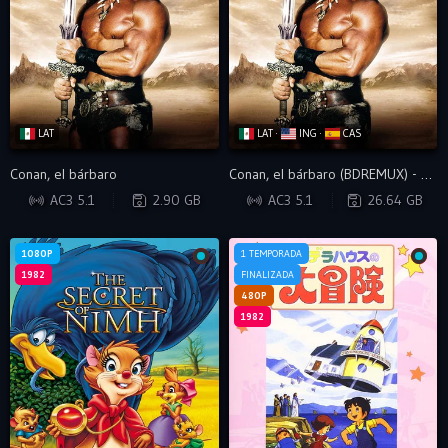
LAT
LAT ·
ING ·
CAS
Conan, el bárbaro
Conan, el bárbaro (BDREMUX) - VIP
BDRIP
BDRIP
AC3 5.1
2.90 GB
AC3 5.1
26.64 GB
1080P
1 TEMPORADA
1982
FINALIZADA
480P
1982