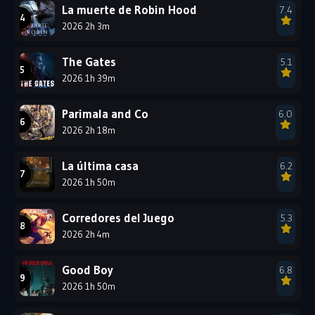
1984
1983
1982
La muerte de Robin Hood
7.4
1981
1980
1979
2026 2h 3m
1978
1977
The Gates
5.1
2026 1h 39m
Parimala and Co
6.0
2026 2h 18m
La última casa
6.2
2026 1h 50m
Corredores del Juego
5.3
2026 2h 4m
Good Boy
6.8
2026 1h 50m