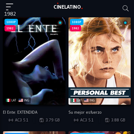
C
I
NE
LAT
INO
1982
1080P
1080P
1982
1982
LAT ·
ING
LAT ·
ING
El Ente: EXTENDIDA
Su mejor esfuerzo
BRRIP
BRRIP
AC3 5.1
3.79 GB
AC3 5.1
3.88 GB