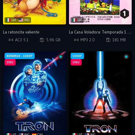
LAT ·
ING
LAT
La ratoncita valiente
La Casa Voladora: Temporada 1 - VIP
BDRIP
DVDRIP
AC3 5.1
5.96 GB
MP3 2.0
181 MB
BDREMUX - 1080P
1080P
1982
1982
LAT ·
ING ·
CAS
LAT ·
ING