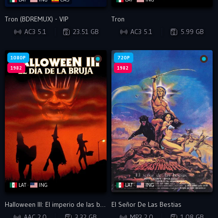
Tron (BDREMUX) - VIP
Tron
BDRIP
BRRIP
AC3 5.1
23.51 GB
AC3 5.1
5.99 GB
1080P
720P
1982
1982
LAT ·
ING
LAT ·
ING
Halloween III: El imperio de las brujas
El Señor De Las Bestias
BRRIP
HDRIP
AAC 2.0
3.32 GB
MP3 2.0
1.08 GB