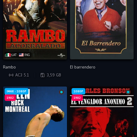
LAT ·
ING
Rambo
El barrendero
WEB-DL
AC3 5.1
3,59 GB
IMAX - 1080P
1080P
1982
1982