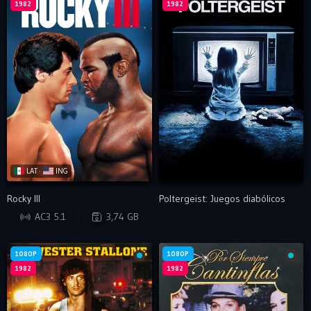
1982
1982
LAT ·
ING
Rocky III
Poltergeist: Juegos diabólicos
WEB-DL
AC3 5.1
3,74 GB
1080P
1080P
1982
1982