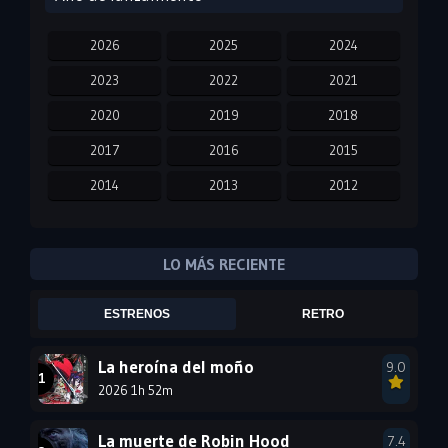
2026
2025
2024
2023
2022
2021
2020
2019
2018
2017
2016
2015
2014
2013
2012
2011
2010
2009
2008
2007
2006
LO MÁS RECIENTE
2005
2004
2003
ESTRENOS
RETRO
2002
2001
2000
1999
1998
1997
La heroína del moño
9.0
2026 1h 52m
1996
1995
1994
1993
1992
1991
La muerte de Robin Hood
7.4