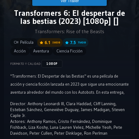
Ver Tráiler
Transformers 6: El despertar de
las bestias (2023) [1080p] []
Transformers: Rise of the Beasts
Película
6.1
7.5
IMDB
TMDB
Acción
Aventura
Ciencia Ficción
1080P
FORMATO Y CALIDAD:
"Transformers: El Despertar de las Bestias" es una película de
acción y ciencia ficción lanzada en 2023 que sigue una emocionante
aventura alrededor del mundo con los Autobots. En esta entrega,
se introduce una nueva facción de Transformers llamada los
Director:
Anthony Leonardi III
,
Clara Haddad
,
Cliff Lanning
,
Maximals, quienes se unen a la batalla existente en la Tierra entre
Esteban Sánchez
,
Geneviéve Duguay
,
James Madigan
,
Steven
Caple Jr.
los Autobots y los Decepticons. La trama se centra en la lucha por
Actores:
Anthony Ramos
,
Cristo Fernández
,
Dominique
el control y la supervivencia en un mundo donde las fuerzas de los
Fishback
,
Liza Koshy
,
Luna Lauren Velez
,
Michelle Yeoh
,
Pete
Transformers están en constante conflicto. La película ofrece una
Davidson
,
Peter Cullen
,
Peter Dinklage
,
Ron Perlman