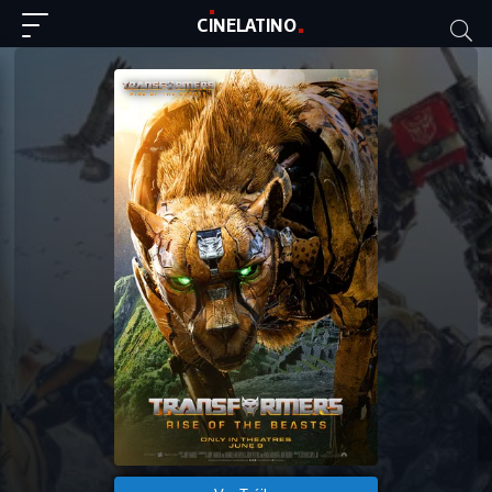
C
I
NE
LAT
INO