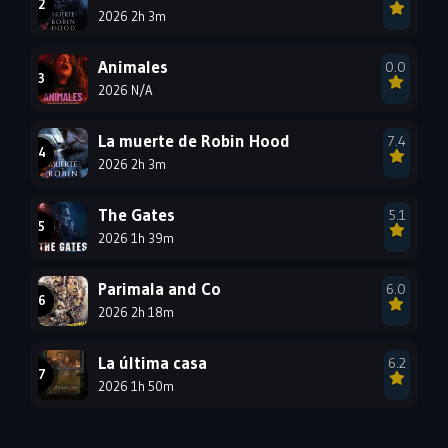
1990
2026 2h 3m
1989
1988
1987
1986
1985
Animales
0.0
1984
1983
1982
2026 N/A
1981
1980
1979
La muerte de Robin Hood
7.4
1978
1977
2026 2h 3m
The Gates
5.1
2026 1h 39m
Parimala and Co
6.0
2026 2h 18m
La última casa
6.2
2026 1h 50m