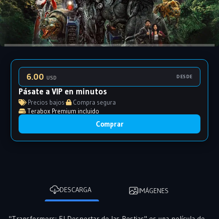
6.00
DESDE
USD
Pásate a VIP en minutos
Precios bajos
·
Compra segura
Terabox Premium incluido
Comprar
DESCARGA
IMÁGENES
"Transformers: El Despertar de las Bestias" es una película de