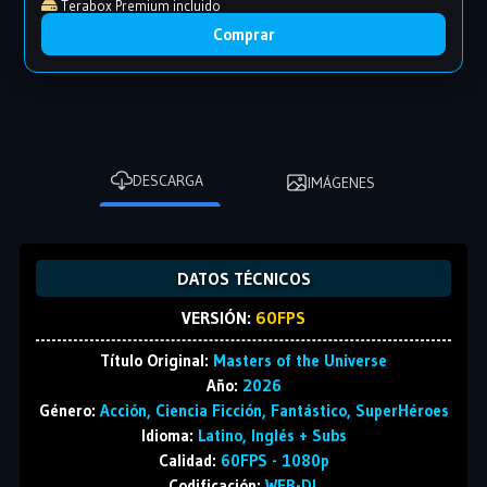
Terabox Premium incluido
Comprar
DESCARGA
IMÁGENES
DATOS TÉCNICOS
VERSIÓN:
60FPS
Título Original:
Masters of the Universe
Año:
2026
Género:
Acción, Ciencia Ficción, Fantástico, SuperHéroes
Idioma:
Latino, Inglés + Subs
Calidad:
60FPS - 1080p
Codificación:
WEB-DL