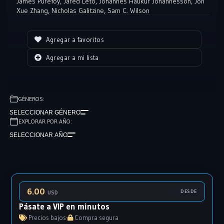
James Purefoy
,
Jared Leto
,
Jóhannes Haukur Jóhannesson
,
Jon
como "He-Man".
Xue Zhang
,
Nicholas Galitzine
,
Sam C. Wilson
Agregar a favoritos
Agregar a mi lista
GÉNEROS:
SELECCIONAR GÉNERO
EXPLORAR POR AÑO:
SELECCIONAR AÑO
6.00
DESDE
USD
Pásate a VIP en minutos
Precios bajos
·
Compra segura