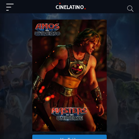
C
I
NE
LAT
INO