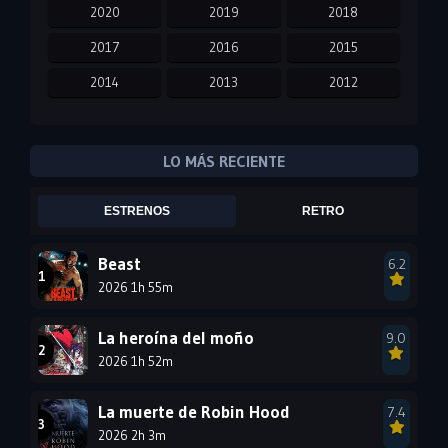
2020
2019
2018
2017
2016
2015
2014
2013
2012
2011
2010
2009
2008
2007
2006
LO MÁS RECIENTE
2005
2004
2003
ESTRENOS
RETRO
2002
2001
2000
1999
1998
1997
Beast
6.2
2026 1h 55m
1996
1995
1994
1993
1992
1991
La heroína del moño
9.0
1990
2026 1h 52m
1989
1988
1987
1986
1985
La muerte de Robin Hood
7.4
1984
1983
1982
2026 2h 3m