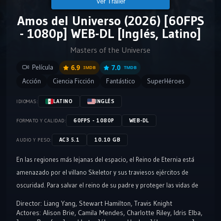
Ver Tráiler
Amos del Universo (2026) [60FPS
- 1080p] WEB-DL [Inglés, Latino]
Masters of the Universe
Película
6.9
7.0
IMDB
TMDB
Acción
Ciencia Ficción
Fantástico
SuperHéroes
LATINO
INGLÉS
IDIOMAS:
60FPS - 1080P
WEB-DL
FORMATO Y CALIDAD:
AC3 5.1
10.10 GB
AUDIO Y PESO:
En las regiones más lejanas del espacio, el Reino de Eternia está
amenazado por el villano Skeletor y sus traviesos ejércitos de
oscuridad. Para salvar el reino de su padre y proteger las vidas de
sus seres queridos, el joven príncipe Adam tiene que recuperar una
Director:
Liang Yang
,
Stewart Hamilton
,
Travis Knight
espada mítica y convertirse en el legendario guerrero conocido
Actores:
Alison Brie
,
Camila Mendes
,
Charlotte Riley
,
Idris Elba
,