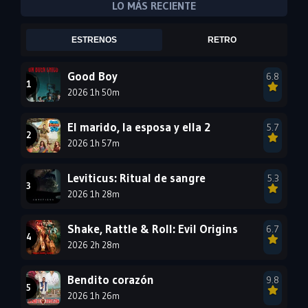
LO MÁS RECIENTE
2005
2004
2003
ESTRENOS
RETRO
2002
2001
2000
1999
1998
1997
Good Boy
6.8
2026 1h 50m
1996
1995
1994
1993
1992
1991
El marido, la esposa y ella 2
5.7
1990
2026 1h 57m
1989
1988
1987
1986
1985
Leviticus: Ritual de sangre
5.3
1984
1983
1982
2026 1h 28m
1981
1980
1979
Shake, Rattle & Roll: Evil Origins
6.7
1978
1977
2026 2h 28m
Bendito corazón
9.8
2026 1h 26m