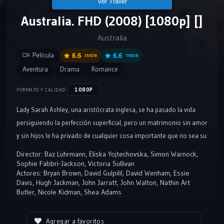
Ver Tráiler
Australia. FHD (2008) [1080p] []
Australia
Película
6.6
6.6
IMDB
TMDB
Aventura
Drama
Romance
1080P
FORMATO Y CALIDAD:
Lady Sarah Ashley, una aristócrata inglesa, se ha pasado la vida
persiguiendo la perfección superficial, pero un matrimonio sin amor
y sin hijos le ha privado de cualquier cosa importante que no sea su
cuadra de caballos. Convencida de que su marido le es infiel, la
Director:
Baz Luhrmann
,
Eliska Yojtechovska
,
Simon Warnock
,
empecinada Sarah viaja desde Londres hasta el remoto reducto
Sophie Fabbri-Jackson
,
Victoria Sullivan
Actores:
Bryan Brown
,
David Gulpilil
,
David Wenham
,
Essie
tropical de Darwin (Australia) para enfrentarse a él. Su reacio guía a
Davis
,
Hugh Jackman
,
John Jarratt
,
John Walton
,
Nathin Art
través del inmenso e inmisericorde terreno del territorio
Butler
,
Nicole Kidman
,
Shea Adams
septentrional es Drover, un ganadero tan tosco y basto como
refinada es Sarah. Su profunda antipatía mutua se ve aminorada
Agregar a favoritos