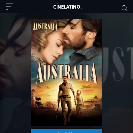
C
I
NE
LAT
INO