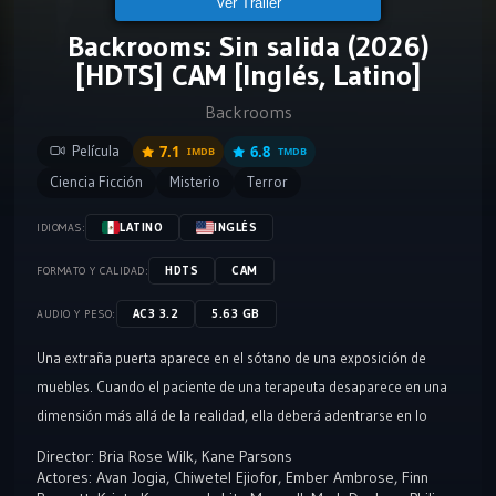
Ver Tráiler
Backrooms: Sin salida (2026)
[HDTS] CAM [Inglés, Latino]
Backrooms
Película
7.1
6.8
IMDB
TMDB
Ciencia Ficción
Misterio
Terror
LATINO
INGLÉS
IDIOMAS:
HDTS
CAM
FORMATO Y CALIDAD:
AC3 3.2
5.63 GB
AUDIO Y PESO:
Una extraña puerta aparece en el sótano de una exposición de
muebles. Cuando el paciente de una terapeuta desaparece en una
dimensión más allá de la realidad, ella deberá adentrarse en lo
desconocido para salvarlo.
Director:
Bria Rose Wilk
,
Kane Parsons
Actores:
Avan Jogia
,
Chiwetel Ejiofor
,
Ember Ambrose
,
Finn