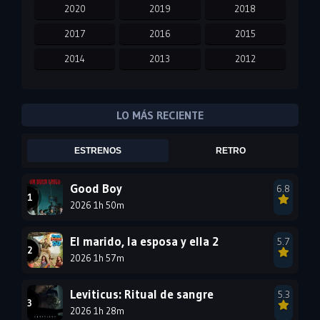
2020
2019
2018
2017
2016
2015
2014
2013
2012
2011
2010
2009
2008
2007
2006
LO MÁS RECIENTE
2005
2004
2003
ESTRENOS
RETRO
2002
2001
2000
1999
1998
1997
Good Boy
6.8
2026 1h 50m
1996
1995
1994
1993
1992
1991
El marido, la esposa y ella 2
5.7
1990
2026 1h 57m
1989
1988
1987
1986
1985
Leviticus: Ritual de sangre
5.3
1984
1983
1982
2026 1h 28m