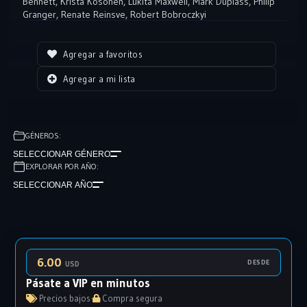
Bennett
,
Krista Kosonen
,
Lukita Maxwell
,
Mark Duplass
,
Philip
Granger
,
Renate Reinsve
,
Robert Bobroczkyi
Agregar a favoritos
Agregar a mi lista
GÉNEROS:
SELECCIONAR GÉNERO
EXPLORAR POR AÑO:
SELECCIONAR AÑO
6.00
DESDE
USD
Pásate a VIP en minutos
Precios bajos
·
Compra segura