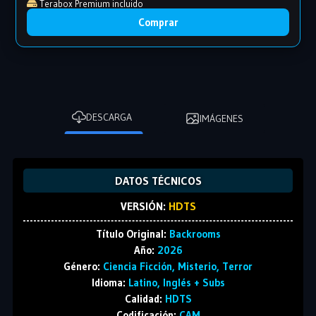
Terabox Premium incluido
Comprar
DESCARGA
IMÁGENES
DATOS TÉCNICOS
VERSIÓN:
HDTS
Título Original:
Backrooms
Año:
2026
Género:
Ciencia Ficción, Misterio, Terror
Idioma:
Latino, Inglés + Subs
Calidad:
HDTS
Codificación:
CAM