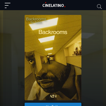
C
I
NE
LAT
INO