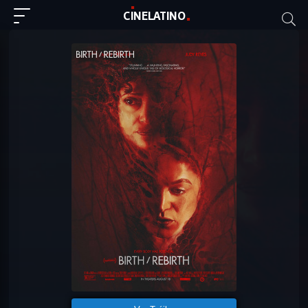
C
I
NE
LAT
INO