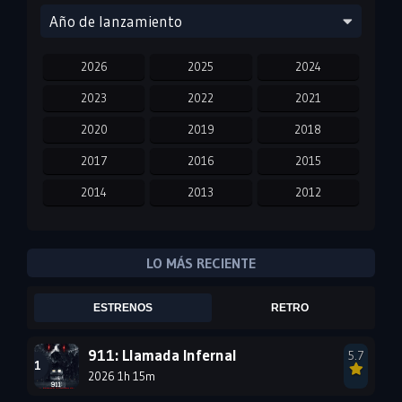
Año de lanzamiento
2026
2025
2024
2023
2022
2021
2020
2019
2018
2017
2016
2015
2014
2013
2012
2011
2010
2009
2008
2007
2006
LO MÁS RECIENTE
2005
2004
2003
ESTRENOS
RETRO
2002
2001
2000
1999
1998
1997
911: Llamada Infernal
5.7
2026 1h 15m
1996
1995
1994