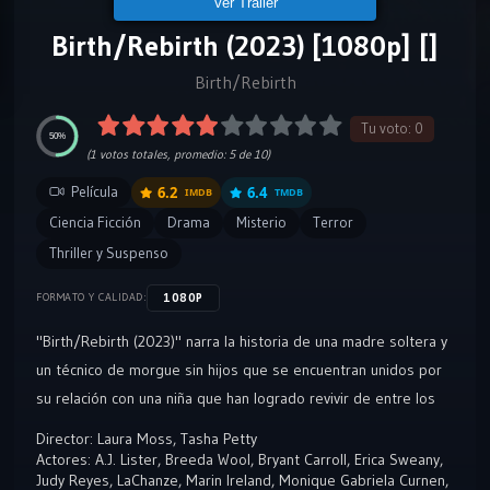
Ver Tráiler
Birth/Rebirth (2023) [1080p] []
Birth/Rebirth
Tu voto:
0
50%
(
1
votos totales, promedio:
5
de 10)
Película
6.2
6.4
IMDB
TMDB
Ciencia Ficción
Drama
Misterio
Terror
Thriller y Suspenso
1080P
FORMATO Y CALIDAD:
"Birth/Rebirth (2023)" narra la historia de una madre soltera y
un técnico de morgue sin hijos que se encuentran unidos por
su relación con una niña que han logrado revivir de entre los
muertos. La trama se desarrolla en torno a la compleja
Director:
Laura Moss
,
Tasha Petty
dinámica entre estos tres personajes mientras lidian con las
Actores:
A.J. Lister
,
Breeda Wool
,
Bryant Carroll
,
Erica Sweany
,
Judy Reyes
,
LaChanze
,
Marin Ireland
,
Monique Gabriela Curnen
,
implicaciones éticas y emocionales de la reanimación de la