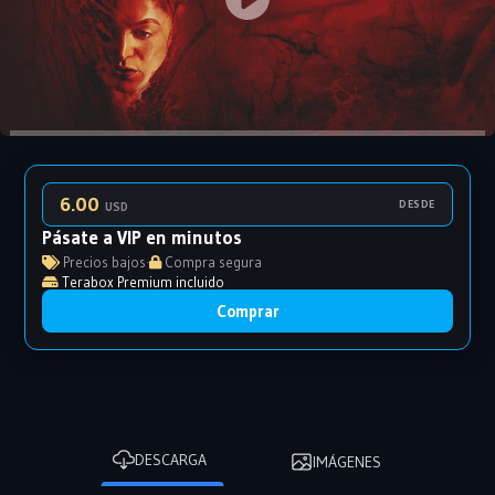
6.00
DESDE
USD
Pásate a VIP en minutos
Precios bajos
·
Compra segura
Terabox Premium incluido
Comprar
DESCARGA
IMÁGENES