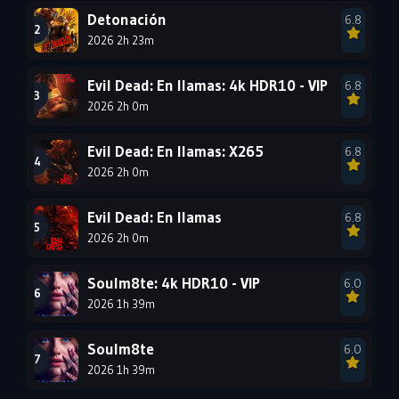
1993
1992
1991
Detonación
6.8
1990
2026 2h 23m
1989
1988
1987
1986
1985
Evil Dead: En llamas: 4k HDR10 - VIP
6.8
1984
1983
1982
2026 2h 0m
1981
1980
1979
Evil Dead: En llamas: X265
6.8
1978
1977
2026 2h 0m
Evil Dead: En llamas
6.8
2026 2h 0m
Soulm8te: 4k HDR10 - VIP
6.0
2026 1h 39m
Soulm8te
6.0
2026 1h 39m