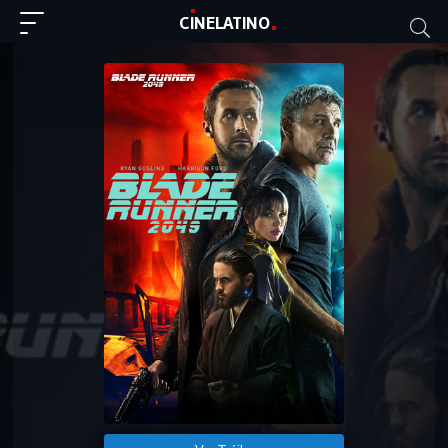
C
I
NE
LAT
INO