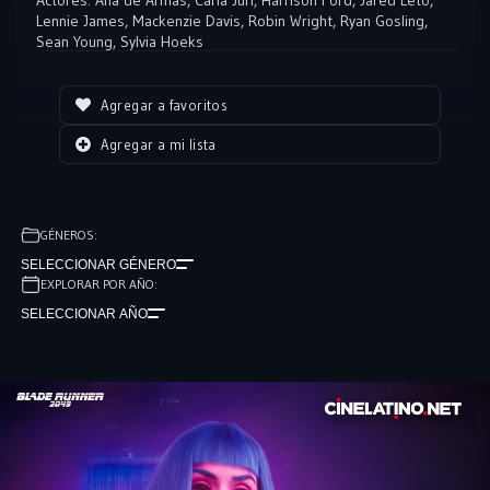
Actores:
Ana de Armas
,
Carla Juri
,
Harrison Ford
,
Jared Leto
,
Lennie James
,
Mackenzie Davis
,
Robin Wright
,
Ryan Gosling
,
Sean Young
,
Sylvia Hoeks
Agregar a favoritos
Agregar a mi lista
GÉNEROS:
SELECCIONAR GÉNERO
EXPLORAR POR AÑO:
SELECCIONAR AÑO