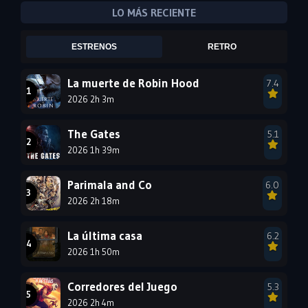
2008
2007
2006
LO MÁS RECIENTE
2005
2004
2003
ESTRENOS
RETRO
2002
2001
2000
1999
1998
1997
La muerte de Robin Hood
7.4
2026 2h 3m
1996
1995
1994
1993
1992
1991
The Gates
5.1
1990
2026 1h 39m
1989
1988
1987
1986
1985
Parimala and Co
6.0
1984
1983
1982
2026 2h 18m
1981
1980
1979
La última casa
6.2
1978
1977
2026 1h 50m
Corredores del Juego
5.3
2026 2h 4m