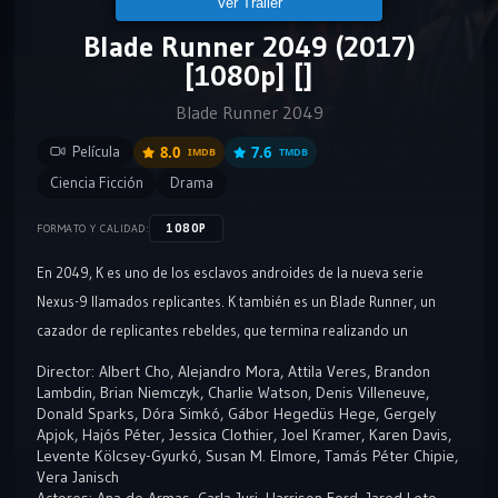
Ver Tráiler
Blade Runner 2049 (2017)
[1080p] []
Blade Runner 2049
Película
8.0
7.6
IMDB
TMDB
Ciencia Ficción
Drama
1080P
FORMATO Y CALIDAD:
En 2049, K es uno de los esclavos androides de la nueva serie
Nexus-9 llamados replicantes. K también es un Blade Runner, un
cazador de replicantes rebeldes, que termina realizando un
importante descubrimiento durante una de sus misiones. Luego de
Director:
Albert Cho
,
Alejandro Mora
,
Attila Veres
,
Brandon
ser ordenado buscar y destruir cualquier evidencia del suceso, el
Lambdin
,
Brian Niemczyk
,
Charlie Watson
,
Denis Villeneuve
,
Donald Sparks
,
Dóra Simkó
,
Gábor Hegedüs Hege
,
Gergely
androide termina tras la pista de Rick Deckard, un misterioso ex
Apjok
,
Hajós Péter
,
Jessica Clothier
,
Joel Kramer
,
Karen Davis
,
Blade Runner desparecido por más de 30 años. Secuela del icónico
Levente Kölcsey-Gyurkó
,
Susan M. Elmore
,
Tamás Péter Chipie
,
filme de ciencia ficción de 1982, Blade Runner.
Vera Janisch