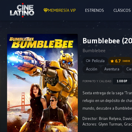
MEMBRESÍA VIP
ESTRENOS
CLÁSICOS
Bumblebee (20
Bumblebee
Película
6.7
IMDB
Acción
Aventura
Cie
1080P
FORMATO Y CALIDAD:
Sexta entrega de la saga ‘Tr
refugio en un depósito de chat
mundo, descubre a Bumblebee,
Director:
Brian Relyea
,
Davi
Actores:
Glynn Turman
,
Grac