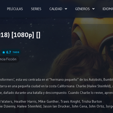
PELÍCULAS
SERIES
CALIDAD
GÉNEROS
IDIOM
18) [1080p] []
6.7
TMDB
ncia Ficción
ansformers’, esta vez centrada en el “hermano pequeño” de los Autobots, Bumb
arra en una pequeña ciudad en la costa Californiana. Charlie (Hailee Steinfeld),
 dañado durante una batalla y descompuesto. Cuando Charlie lo revive, aprend
d Waters
,
Heather Harris
,
Mike Gunther
,
Travis Knight
,
Trisha Burton
ie Dzienny
,
Hailee Steinfeld
,
Jason Ian Drucker
,
John Cena
,
John Ortiz
,
Jorg