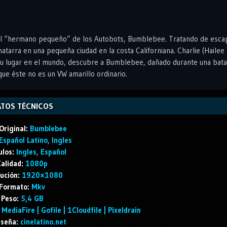
 el “hermano pequeño” de los Autobots, Bumblebee. Tratando de esca
arra en una pequeña ciudad en la costa Californiana. Charlie (Hailee
 su lugar en el mundo, descubre a Bumblebee, dañado durante una batal
e éste no es un VW amarillo ordinario.
TOS TÉCNICOS
Original:
Bumblebee
Español Latino, Ingles
ulos:
Ingles, Español
alidad:
1080p
ución:
1920×1080
Formato:
Mkv
Peso:
5,4 GB
MediaFire | Gofile | 1Cloudfile | Pixeldrain
seña:
cinelatino.net