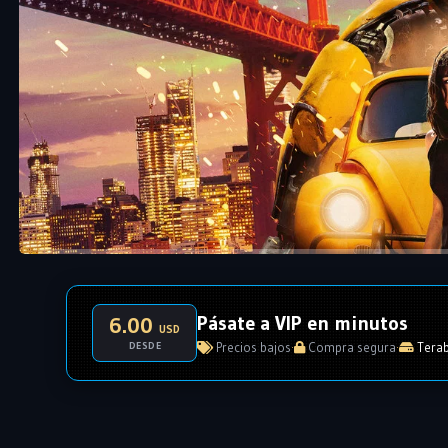
Pásate a VIP en minutos
6.00
USD
DESDE
Precios bajos
·
Compra segura
·
Terab