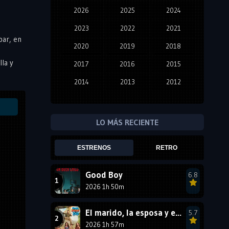
2026
2025
2024
2023
2022
2021
par, en
2020
2019
2018
la y
2017
2016
2015
2014
2013
2012
2011
2010
2009
2008
2007
2006
LO MÁS RECIENTE
2005
2004
2003
ESTRENOS
RETRO
2002
2001
2000
1999
1998
1997
Good Boy
6.8
2026 1h 50m
1996
1995
1994
1993
1992
1991
El marido, la esposa y ella 2
5.7
1990
2026 1h 57m
1989
1988