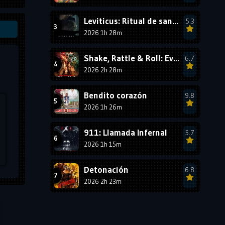
1987
1986
1985
Leviticus: Ritual de sangre
5.3
1984
1983
1982
2026 1h 28m
1981
1980
1979
Shake, Rattle & Roll: Evil Origins
6.7
1978
1977
2026 2h 28m
Bendito corazón
9.8
2026 1h 26m
911: Llamada Infernal
5.7
2026 1h 15m
Detonación
6.8
2026 2h 23m