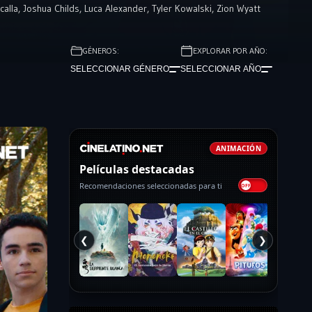
calla
,
Joshua Childs
,
Luca Alexander
,
Tyler Kowalski
,
Zion Wyatt
GÉNEROS:
EXPLORAR POR AÑO:
SELECCIONAR GÉNERO
SELECCIONAR AÑO
ANIMACIÓN
Películas destacadas
Recomendaciones seleccionadas para ti
❮
❯