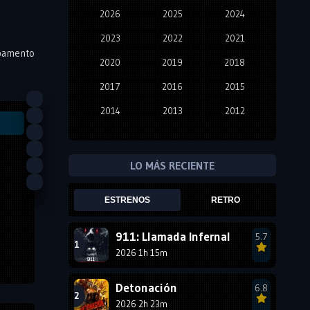
2026
2025
2024
2023
2022
2021
mpamento
2020
2019
2018
2017
2016
2015
2014
2013
2012
2011
2010
2009
2008
2007
2006
LO MÁS RECIENTE
2005
2004
2003
ESTRENOS
RETRO
2002
2001
2000
1999
1998
1997
911: Llamada Infernal
5.7
2026 1h 15m
1996
1995
1994
1993
1992
1991
Detonación
6.8
1990
2026 2h 23m
1989
1988