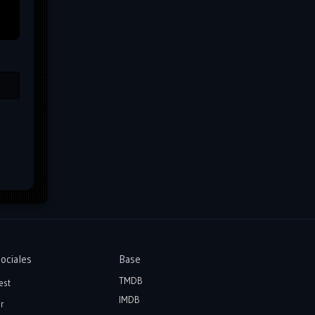
ociales
Base
TMDB
est
IMDB
r