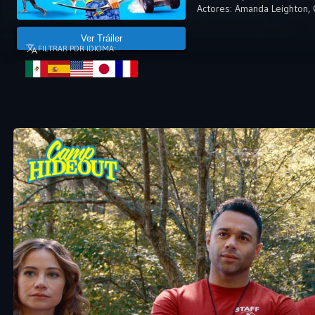
Actores:
Amanda Leighton
,
Ver Tráiler
FILTRAR POR IDIOMA: