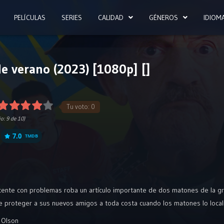
PELÍCULAS
SERIES
CALIDAD
GÉNEROS
IDIOM
 verano (2023) [1080p] []
Tu voto:
0
io:
9
de 10)
7.0
TMDB
ente con problemas roba un artículo importante de dos matones de la g
e proteger a sus nuevos amigos a toda costa cuando los matones lo locali
 Olson