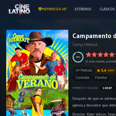
MEMBRESÍA VIP
ESTRENOS
CLÁSICOS
Campamento de
Camp Hideout
90%
(
1
votos totales, promed
Película
5.4
IMDB
Comedia
Familiar
1080P
FORMATO Y CALIDAD:
Después de que un adolesc
iglesia y descubre que deb
Director:
Kyler Wilson
,
Sean