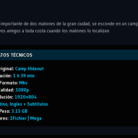
 importante de dos matones de la gran ciudad, se esconde en un ca
os amigos a toda costa cuando los matones lo localizan.
TOS TÉCNICOS
riginal:
Camp Hideout
ación:
1 h 39 min
Formato:
Mkv
alidad:
1080p
lución:
1920×804
ino, Ingles + Subtítulos
Peso:
3.13 GB
ores:
1Fichier | Mega