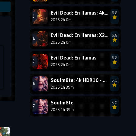
1987
1986
1985
Evil Dead: En llamas: 4k HDR10 - VIP
6.8
1984
1983
1982
2026 2h 0m
1981
1980
1979
Evil Dead: En llamas: X265
6.8
1978
1977
2026 2h 0m
Evil Dead: En llamas
6.8
2026 2h 0m
Soulm8te: 4k HDR10 - VIP
6.0
2026 1h 39m
Soulm8te
6.0
2026 1h 39m