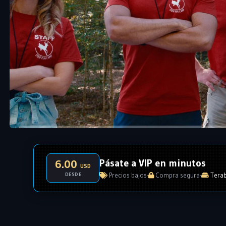
Pásate a VIP en minutos
6.00
USD
DESDE
Precios bajos
·
Compra segura
·
Terab