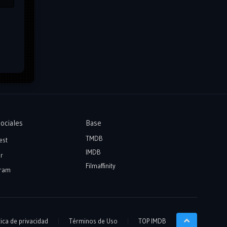
ociales
Base
TMDB
est
IMDB
r
Filmaffinity
ram
tica de privacidad
Términos de Uso
TOP IMDB