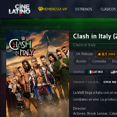
MEMBRESÍA VIP
ESTRENOS
CLÁSICOS
Clash in Italy
Clash in Italy
Película
6.1
IMDB
Acción
Comedia
Dr
LATINO
I
IDIOMAS:
OPEN MA
FORMATO Y CALIDAD:
La WWE llega a Italia con un 
combates en vivo. La producci
Director:
Actores:
Brock Lesnar
,
Caly