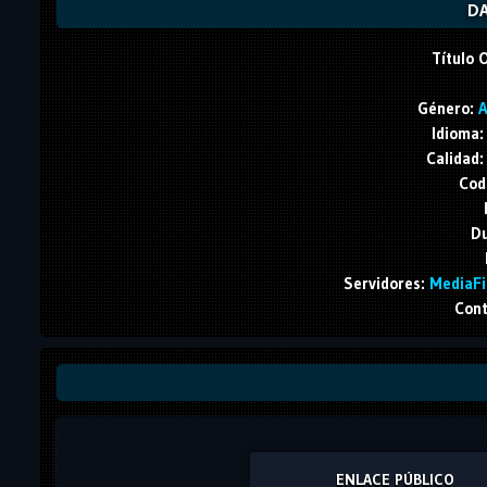
DA
Título O
Género:
A
Idioma:
Calidad:
Cod
Du
Servidores:
MediaFir
Cont
ENLACE PÚBLICO