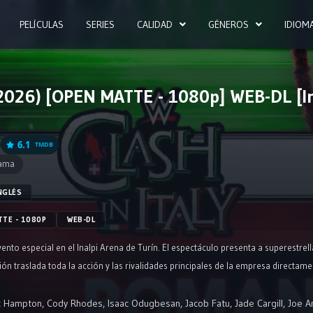
PELÍCULAS
SERIES
CALIDAD
GÉNEROS
IDIOM
 (2026) [OPEN MATTE - 1080p] WEB-DL [In
6.1
TMDB
ama
NGLÉS
TTE - 1080P
WEB-DL
evento especial en el Inalpi Arena de Turín. El espectáculo presenta a superest
ón traslada toda la acción y las rivalidades principales de la empresa directame
x Hampton
,
Cody Rhodes
,
Isaac Odugbesan
,
Jacob Fatu
,
Jade Cargill
,
Joe A