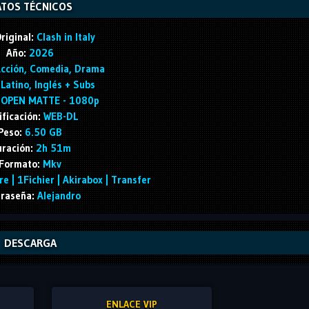
TOS TÉCNICOS
riginal:
Clash in Italy
Año:
2026
cción, Comedia, Drama
Latino, Inglés + Subs
OPEN MATTE - 1080p
ificación:
WEB-DL
Peso:
6.50 GB
ración:
2h 51m
Formato:
Mkv
e | 1Fichier | Akirabox | Transfer
raseña:
Alejandro
DESCARGA
ENLACE VIP