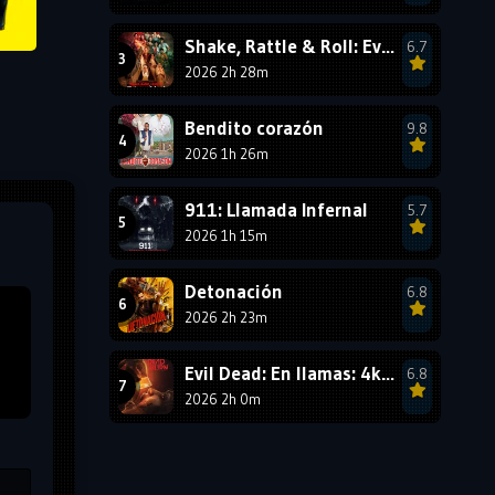
1987
1986
1985
Shake, Rattle & Roll: Evil Origins
6.7
1984
1983
1982
2026 2h 28m
1981
1980
1979
Bendito corazón
9.8
1978
1977
2026 1h 26m
911: Llamada Infernal
5.7
2026 1h 15m
Detonación
6.8
2026 2h 23m
Evil Dead: En llamas: 4k HDR10 - VIP
6.8
2026 2h 0m