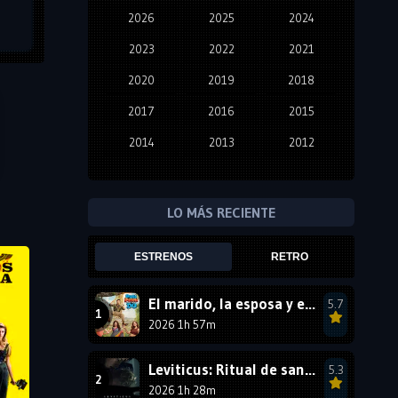
2026
2025
2024
2023
2022
2021
2020
2019
2018
2017
2016
2015
2014
2013
2012
2011
2010
2009
2008
2007
2006
LO MÁS RECIENTE
2005
2004
2003
ESTRENOS
RETRO
2002
2001
2000
1999
1998
1997
El marido, la esposa y ella 2
5.7
2026 1h 57m
1996
1995
1994
1993
1992
1991
Leviticus: Ritual de sangre
5.3
1990
2026 1h 28m
1989
1988