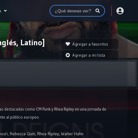
A
glés, Latino]
Agregar a favoritos
Agregar a mi lista
rellas destacadas como CM Punk y Rhea Ripley en una jornada de
nte al público europeo.
noa'i
,
Rebecca Quin
,
Rhea Ripley
,
Walter Hahn