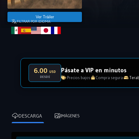
Ver Tráiler
FILTRAR POR IDIOMA:
Pásate a VIP en minutos
6.00
USD
DESDE
Precios bajos
·
Compra segura
·
Terab
DESCARGA
IMÁGENES