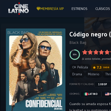
MEMBRESÍA VIP
ESTRENOS
CLÁSICOS
Código negro (
Black Bag
85%
(
4
votos totales, promed
Película
7.3
IMDB
Drama
Misterio
Thri
1080P
FORMATO Y CALIDAD:
LATINO
I
IDIOMAS:
Cuando su amada esposa Kat
la lealtad a su matrimonio o