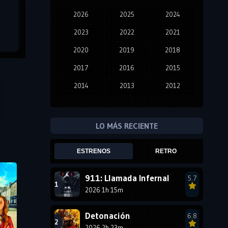
2026
2025
2024
2023
2022
2021
2020
2019
2018
2017
2016
2015
2014
2013
2012
2011
2010
2009
2008
2007
2006
LO MÁS RECIENTE
2005
2004
2003
ESTRENOS
RETRO
2002
2001
2000
1999
1998
1997
911: Llamada Infernal
5.7
2026 1h 15m
1996
1995
1994
1993
1992
1991
Detonación
6.8
2026 2h 23m