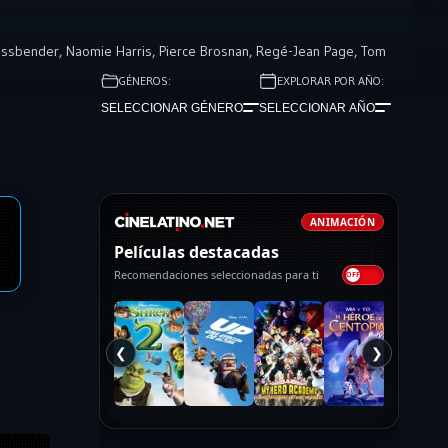
assbender
,
Naomie Harris
,
Pierce Brosnan
,
Regé-Jean Page
,
Tom
GÉNEROS:
EXPLORAR POR AÑO:
SELECCIONAR GÉNERO
SELECCIONAR AÑO
ANIMACIÓN
Películas destacadas
Recomendaciones seleccionadas para ti
❮
❯