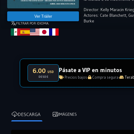
Director:
Kelly Maracin Krie
Actores:
Cate Blanchett
,
Gu
Ver Tráiler
Burke
FILTRAR POR IDIOMA:
Pásate a VIP en minutos
6.00
USD
DESDE
Precios bajos
·
Compra segura
·
Terab
DESCARGA
IMÁGENES