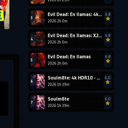
1990
1989
1988
1987
1986
1985
Evil Dead: En llamas: 4k HDR10 - VIP
6.8
1984
1983
1982
2026 2h 0m
1981
1980
1979
Evil Dead: En llamas: X265
6.8
1978
1977
2026 2h 0m
Evil Dead: En llamas
6.8
2026 2h 0m
Soulm8te: 4k HDR10 - VIP
6.0
2026 1h 39m
Soulm8te
6.0
2026 1h 39m