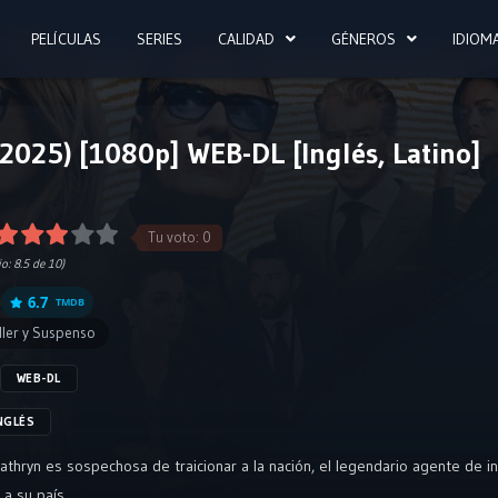
PELÍCULAS
SERIES
CALIDAD
GÉNEROS
IDIOM
2025) [1080p] WEB-DL [Inglés, Latino]
Tu voto:
0
io:
8.5
de 10)
6.7
TMDB
ller y Suspenso
WEB-DL
NGLÉS
hryn es sospechosa de traicionar a la nación, el legendario agente de in
 a su país.