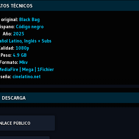
TOS TÉCNICOS
 original:
Black Bag
Hispano:
Código negro
Año:
2025
ñol Latino, Inglés + Subs
alidad:
1080p
Peso:
4.9 GB
Formato:
Mkv
ediaFire | Mega | 1Fichier
seña:
cinelatino.net
DESCARGA
NLACE PÚBLICO