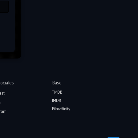
ociales
Base
TMDB
est
IMDB
r
Filmaffinity
ram