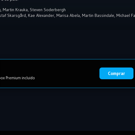
g
,
Martin Krauka
,
Steven Soderbergh
staf Skarsgård
,
Kae Alexander
,
Marisa Abela
,
Martin Bassindale
,
Michael F
Comprar
ox Premium incluido