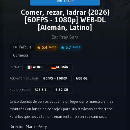
Ver Tráiler
Comer, rezar, ladrar (2026)
[60FPS - 1080p] WEB-DL
[Alemán, Latino]
Eat Pray Bark
Película
5.4
5.7
IMDB
TMDB
Comedia
LATINO
ALEMÁN
IDIOMAS:
60FPS - 1080P
WEB-DL
FORMATO Y CALIDAD:
AC3 5.1
6.32 GB
AUDIO Y PESO:
Cinco dueños de perros acuden a un legendario maestro en las
montañas en busca de consejos para sus traviesos cachorritos.
Pero los que necesitan entrenamiento no son sus caninos…
Director:
Marco Petry