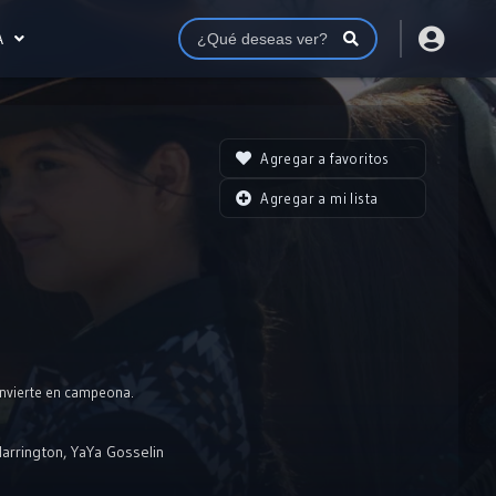
A
Agregar a favoritos
Agregar a mi lista
onvierte en campeona.
arrington
,
YaYa Gosselin