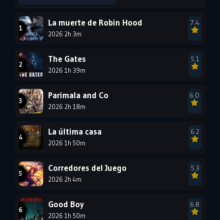
2002
2001
2000
1999
1998
1997
La muerte de Robin Hood
7.4
2026 2h 3m
1996
1995
1994
1993
1992
1991
The Gates
5.1
1990
2026 1h 39m
1989
1988
1987
1986
1985
Parimala and Co
6.0
1984
1983
1982
2026 2h 18m
1981
1980
1979
La última casa
6.2
1978
1977
2026 1h 50m
Corredores del Juego
5.3
2026 2h 4m
Good Boy
6.8
2026 1h 50m