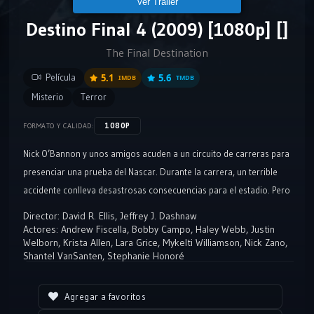
Ver Tráiler
Destino Final 4 (2009) [1080p] []
The Final Destination
Película
5.1
5.6
IMDB
TMDB
Misterio
Terror
1080P
FORMATO Y CALIDAD:
Nick O’Bannon y unos amigos acuden a un circuito de carreras para
presenciar una prueba del Nascar. Durante la carrera, un terrible
accidente conlleva desastrosas consecuencias para el estadio. Pero
Nick descubre que se trata de sólo una visión de algo que está a
Director:
David R. Ellis
,
Jeffrey J. Dashnaw
punto de suceder, y junto con otras doce personas consigue salir
Actores:
Andrew Fiscella
,
Bobby Campo
,
Haley Webb
,
Justin
Welborn
,
Krista Allen
,
Lara Grice
,
Mykelti Williamson
,
Nick Zano
,
del recinto y escapar de una tragedia segura. Pensando que han
Shantel VanSanten
,
Stephanie Honoré
burlado a la muerte, el grupo continúa con su vida, pero
desafortunadamente para Nick, Lori y sus amigos sólo es el
Agregar a favoritos
principio, ya que la muerte no deja cabos sueltos, y regresará para