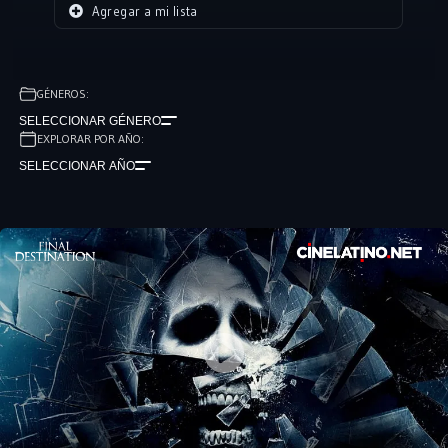
llevarse a los supervivientes de una manera brutal.
Agregar a mi lista
GÉNEROS:
SELECCIONAR GÉNERO
EXPLORAR POR AÑO:
SELECCIONAR AÑO