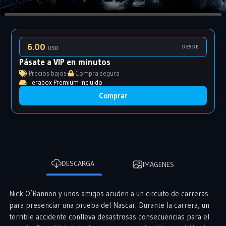
6.00
DESDE
USD
Pásate a VIP en minutos
Precios bajos
·
Compra segura
Terabox Premium incluido
Comprar
DESCARGA
IMÁGENES
Nick O’Bannon y unos amigos acuden a un circuito de carreras
para presenciar una prueba del Nascar. Durante la carrera, un
terrible accidente conlleva desastrosas consecuencias para el