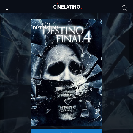
C
I
NE
LAT
INO