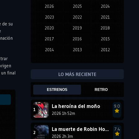
2026
2025
2024
2023
2022
2021
e de su
2020
2019
2018
e
inación
2017
2016
2015
2014
2013
2012
trar
2011
2010
2009
origen
2008
2007
2006
un final
LO MÁS RECIENTE
2005
2004
2003
ESTRENOS
RETRO
2002
2001
2000
1999
1998
1997
La heroína del moño
9.0
2026 1h 52m
1996
1995
1994
1993
1992
1991
La muerte de Robin Hood
7.4
1990
2026 2h 3m
1989
1988