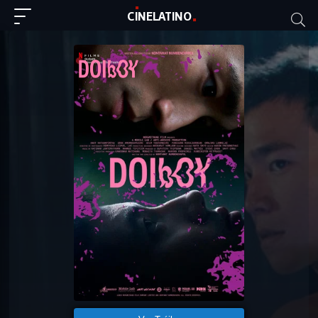
C
I
NE
LAT
INO