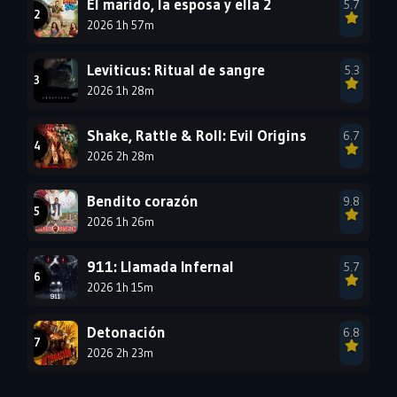
El marido, la esposa y ella 2
5.7
1990
2026 1h 57m
1989
1988
1987
1986
1985
Leviticus: Ritual de sangre
5.3
1984
1983
1982
2026 1h 28m
1981
1980
1979
Shake, Rattle & Roll: Evil Origins
6.7
1978
1977
2026 2h 28m
Bendito corazón
9.8
2026 1h 26m
911: Llamada Infernal
5.7
2026 1h 15m
Detonación
6.8
2026 2h 23m