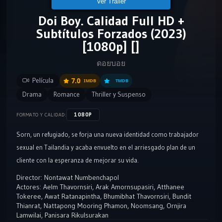
Ver Tráiler
Doi Boy. Calidad Full HD +
Subtítulos Forzados (2023)
[1080p] []
ดอยบอย
Película
7.0
IMDB
TMDB
Drama
Romance
Thriller y Suspenso
1080P
FORMATO Y CALIDAD:
Sorn, un refugiado, se forja una nueva identidad como trabajador
sexual en Tailandia y acaba envuelto en el arriesgado plan de un
cliente con la esperanza de mejorar su vida.
Director:
Nontawat Numbenchapol
Actores:
Aelm Thavornsiri
,
Arak Amornsupasiri
,
Atthanee
Tokeree
,
Awat Ratanapintha
,
Bhumibhat Thavornsiri
,
Bundit
Thianrat
,
Nattapong Mooring Phamon
,
Noomsang
,
Ornjira
Lamwilai
,
Panisara Rikulsurakan