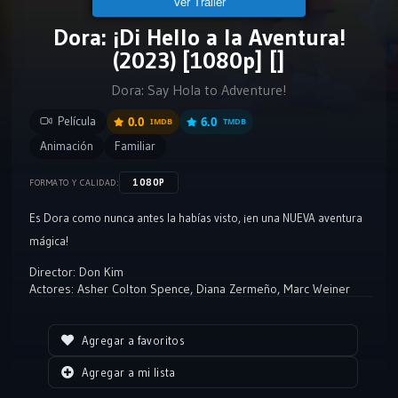
Ver Tráiler
Dora: ¡Di Hello a la Aventura!
(2023) [1080p] []
Dora: Say Hola to Adventure!
Película
0.0
6.0
IMDB
TMDB
Animación
Familiar
1080P
FORMATO Y CALIDAD:
Es Dora como nunca antes la habías visto, ¡en una NUEVA aventura
mágica!
Director:
Don Kim
Actores:
Asher Colton Spence
,
Diana Zermeño
,
Marc Weiner
Agregar a favoritos
Agregar a mi lista