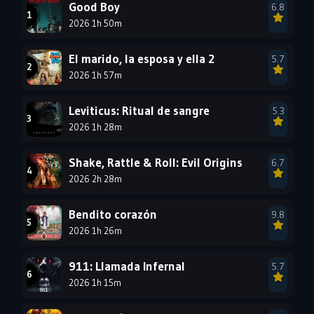
1999
1998
1997
Good Boy
6.8
2026 1h 50m
1996
1995
1994
1993
1992
1991
El marido, la esposa y ella 2
5.7
1990
2026 1h 57m
1989
1988
1987
1986
1985
Leviticus: Ritual de sangre
5.3
1984
1983
1982
2026 1h 28m
1981
1980
1979
Shake, Rattle & Roll: Evil Origins
6.7
1978
1977
2026 2h 28m
Bendito corazón
9.8
2026 1h 26m
911: Llamada Infernal
5.7
2026 1h 15m