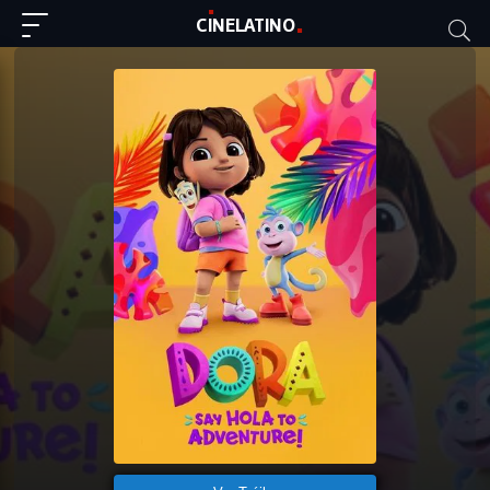
C
I
NE
LAT
INO