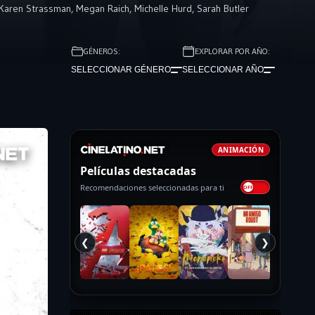
Karen Strassman
,
Megan Raich
,
Michelle Hurd
,
Sarah Butler
GÉNEROS:
EXPLORAR POR AÑO:
SELECCIONAR GÉNERO
SELECCIONAR AÑO
ANIMACIÓN
Películas destacadas
Recomendaciones seleccionadas para ti
❮
❯