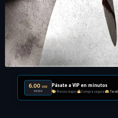
Pásate a VIP en minutos
6.00
USD
DESDE
Precios bajos
·
Compra segura
·
Terab