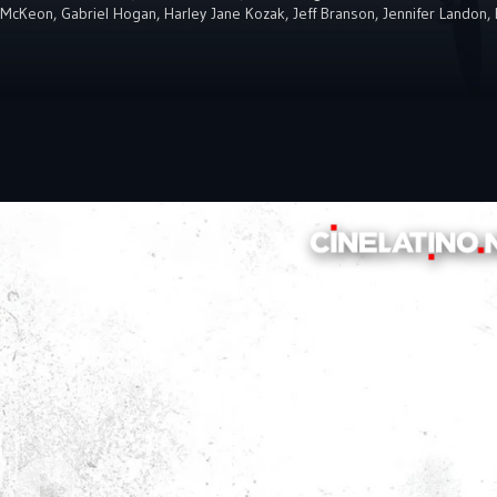
 McKeon
,
Gabriel Hogan
,
Harley Jane Kozak
,
Jeff Branson
,
Jennifer Landon
,