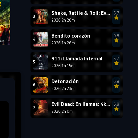
1987
1986
1985
Shake, Rattle & Roll: Evil Origins
6.7
1984
1983
1982
2026 2h 28m
1981
1980
1979
Bendito corazón
9.8
1978
1977
2026 1h 26m
911: Llamada Infernal
5.7
2026 1h 15m
Detonación
6.8
2026 2h 23m
Evil Dead: En llamas: 4k HDR10 - VIP
6.8
2026 2h 0m