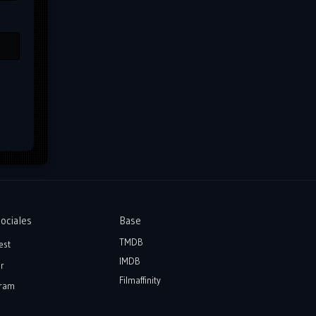
ociales
Base
TMDB
est
IMDB
r
Filmaffinity
ram