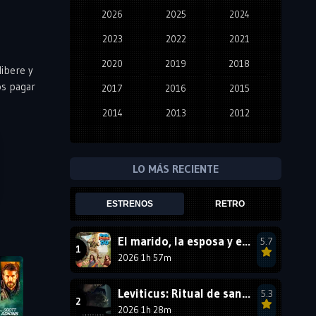
2026
2025
2024
2023
2022
2021
2020
2019
2018
libere y
os pagar
2017
2016
2015
2014
2013
2012
2011
2010
2009
2008
2007
2006
LO MÁS RECIENTE
2005
2004
2003
ESTRENOS
RETRO
2002
2001
2000
1999
1998
1997
El marido, la esposa y ella 2
5.7
2026 1h 57m
1996
1995
1994
1993
1992
1991
Leviticus: Ritual de sangre
5.3
1990
2026 1h 28m
1989
1988