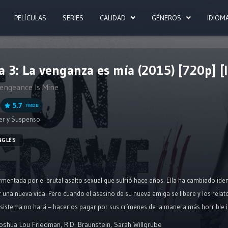
PELÍCULAS
SERIES
CALIDAD
GÉNEROS
IDIOM
 3: La venganza es mía (2015) [720p] [I
 Vengeance Is Mine
5.7
TMDB
ler y Suspenso
NGLÉS
tormentada por el brutal asalto sexual que sufrió hace años. Ella ha cambiado id
una nueva vida. Pero cuando el asesino de su nueva amiga se libere y los relato
 sistema no hará – hacerlos pagar por sus crímenes de la manera más horrible i
oshua Lou Friedman
,
R.D. Braunstein
,
Sarah Willgrube