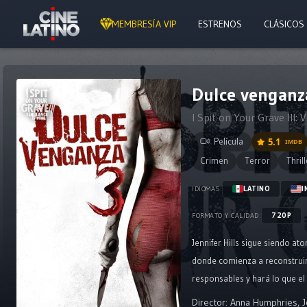
MEMBRESÍA VIP
ESTRENOS
CLÁSICOS
Dulce venganza
I Spit on Your Grave III:
Película
5.1
IMDB
Crimen
Terror
Thril
LATINO
I
IDIOMAS:
720P
FORMATO Y CALIDAD:
Jennifer Hills sigue siendo a
donde comienza a reconstruir 
responsables y hará lo que el
Director:
Anna Humphries
,
J