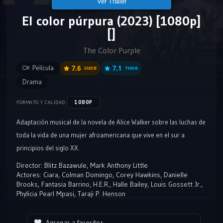
Ver Tráiler
El color púrpura (2023) [1080p]
[]
The Color Purple
Película
7.6
7.1
IMDB
TMDB
Drama
1080P
FORMATO Y CALIDAD:
Adaptación musical de la novela de Alice Walker sobre las luchas de
toda la vida de una mujer afroamericana que vive en el sur a
principios del siglo XX.
Director:
Blitz Bazawule
,
Mark Anthony Little
Actores:
Ciara
,
Colman Domingo
,
Corey Hawkins
,
Danielle
Brooks
,
Fantasia Barrino
,
H.E.R.
,
Halle Bailey
,
Louis Gossett Jr.
,
Phylicia Pearl Mpasi
,
Taraji P. Henson
Agregar a favoritos