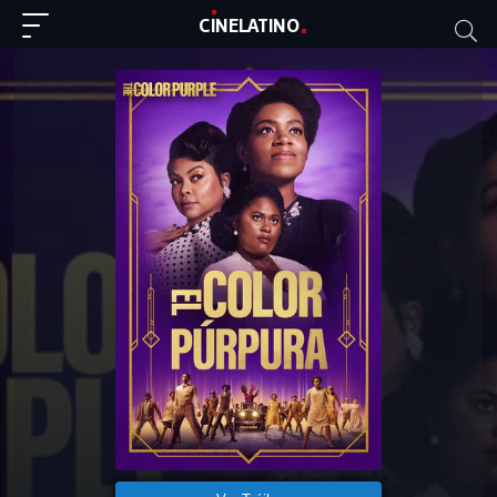
C
I
NE
LAT
INO