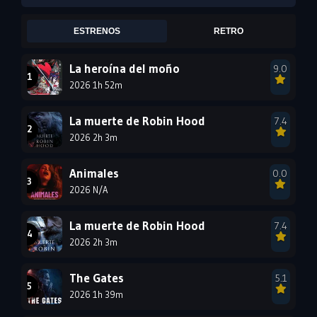
2005
2004
2003
ESTRENOS
RETRO
2002
2001
2000
1999
1998
1997
La heroína del moño
9.0
2026 1h 52m
1996
1995
1994
1993
1992
1991
La muerte de Robin Hood
7.4
1990
2026 2h 3m
1989
1988
1987
1986
1985
Animales
0.0
1984
1983
1982
2026 N/A
1981
1980
1979
La muerte de Robin Hood
7.4
1978
1977
2026 2h 3m
The Gates
5.1
2026 1h 39m