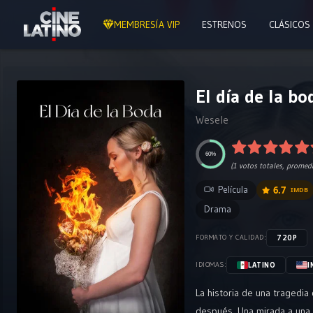
MEMBRESÍA VIP
ESTRENOS
CLÁSICOS
El día de la bo
Wesele
60%
(
1
votos totales, promed
Película
6.7
IMDB
Drama
720P
FORMATO Y CALIDAD:
LATINO
I
IDIOMAS:
La historia de una tragedi
después. Una mirada a una 