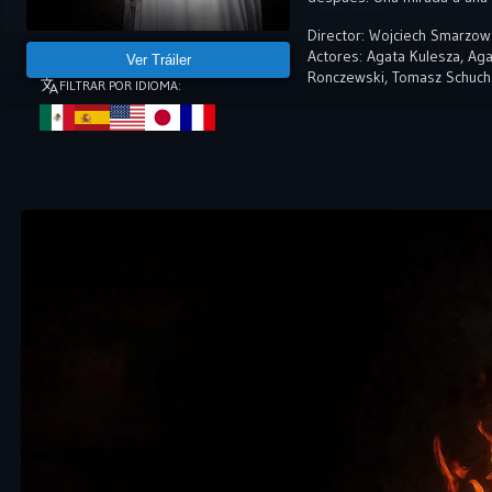
Director:
Wojciech Smarzow
Actores:
Agata Kulesza
,
Aga
Ver Tráiler
Ronczewski
,
Tomasz Schuch
FILTRAR POR IDIOMA: