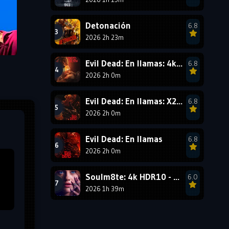
1990
1989
1988
1987
1986
1985
Detonación
6.8
1984
1983
1982
2026 2h 23m
1981
1980
1979
Evil Dead: En llamas: 4k HDR10 - VIP
6.8
1978
1977
2026 2h 0m
Evil Dead: En llamas: X265
6.8
2026 2h 0m
Evil Dead: En llamas
6.8
2026 2h 0m
Soulm8te: 4k HDR10 - VIP
6.0
2026 1h 39m