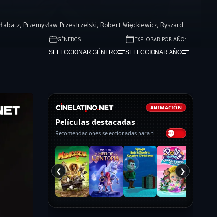
 Łabacz
,
Przemysław Przestrzelski
,
Robert Więckiewicz
,
Ryszard
GÉNEROS:
EXPLORAR POR AÑO:
SELECCIONAR GÉNERO
SELECCIONAR AÑO
ANIMACIÓN
Películas destacadas
Recomendaciones seleccionadas para ti
❮
❯