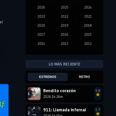
2026
2025
2024
2023
2022
2021
el
2020
2019
2018
2017
2016
2015
2014
2013
2012
2011
2010
2009
2008
2007
2006
LO MÁS RECIENTE
2005
2004
2003
ESTRENOS
RETRO
2002
2001
2000
1999
1998
1997
Bendito corazón
9.8
2026 1h 26m
1996
1995
1994
1993
1992
1991
911: Llamada Infernal
5.7
2026 1h 15m