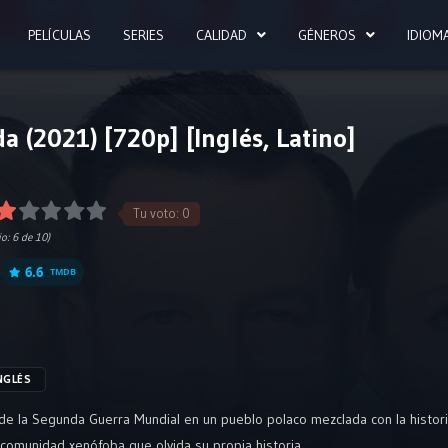
PELÍCULAS
SERIES
CALIDAD
GÉNEROS
IDIOM
da (2021) [720p] [Inglés, Latino]
Tu voto:
0
io:
6
de 10)
6.6
TMDB
NGLÉS
a de la Segunda Guerra Mundial en un pueblo polaco mezclada con la histo
comunidad xenófoba que olvida su propia historia.