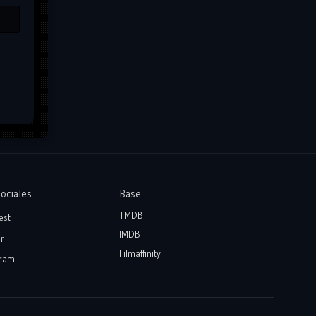
ociales
Base
TMDB
est
IMDB
r
Filmaffinity
ram