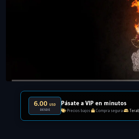
Pásate a VIP en minutos
6.00
USD
DESDE
Precios bajos
·
Compra segura
·
Terab