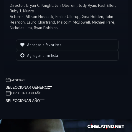
camuflaje para barcos teniendo un exito rotundo, poco
Director:
Bryan C. Knight
,
Jen Oberem
,
Jody Ryan
,
Paul Ziller
,
despues el barco desaparece trayendo muerte y destruccion.
Ruby J. Munro
Actores:
Allison Hossack
,
Emilie Ullerup
,
Gina Holden
,
John
Reardon
,
Lauro Chartrand
,
Malcolm McDowell
,
Michael Paré
,
Nicholas Lea
,
Ryan Robbins
Agregar a favoritos
Agregar a mi lista
GÉNEROS:
SELECCIONAR GÉNERO
EXPLORAR POR AÑO:
SELECCIONAR AÑO