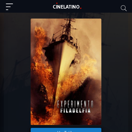
C
I
NE
LAT
INO