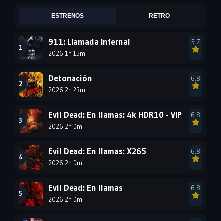
2005
2004
2003
ESTRENOS
RETRO
2002
2001
2000
1999
1998
1997
911: Llamada Infernal
5.7
2026 1h 15m
1996
1995
1994
1993
1992
1991
Detonación
6.8
1990
2026 2h 23m
1989
1988
1987
1986
1985
Evil Dead: En llamas: 4k HDR10 - VIP
6.8
1984
1983
1982
2026 2h 0m
1981
1980
1979
Evil Dead: En llamas: X265
6.8
1978
1977
2026 2h 0m
Evil Dead: En llamas
6.8
2026 2h 0m