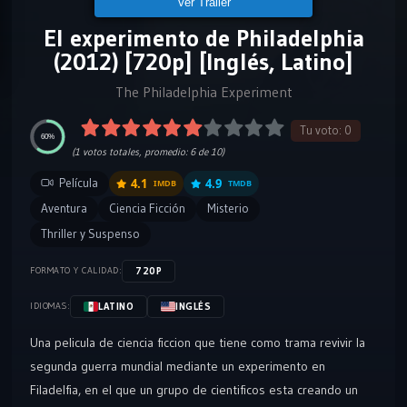
Ver Tráiler
El experimento de Philadelphia
(2012) [720p] [Inglés, Latino]
The Philadelphia Experiment
Tu voto:
0
60%
(
1
votos totales, promedio:
6
de 10)
Película
4.1
4.9
IMDB
TMDB
Aventura
Ciencia Ficción
Misterio
Thriller y Suspenso
720P
FORMATO Y CALIDAD:
LATINO
INGLÉS
IDIOMAS:
Una pelicula de ciencia ficcion que tiene como trama revivir la
segunda guerra mundial mediante un experimento en
Filadelfia, en el que un grupo de cientificos esta creando un