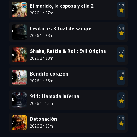
1993
1992
1991
El marido, la esposa y ella 2
5.7
1990
2026 1h 57m
1989
1988
1987
1986
1985
Leviticus: Ritual de sangre
5.3
1984
1983
1982
2026 1h 28m
1981
1980
1979
Shake, Rattle & Roll: Evil Origins
6.7
1978
1977
2026 2h 28m
Bendito corazón
9.8
2026 1h 26m
911: Llamada Infernal
5.7
2026 1h 15m
Detonación
6.8
2026 2h 23m