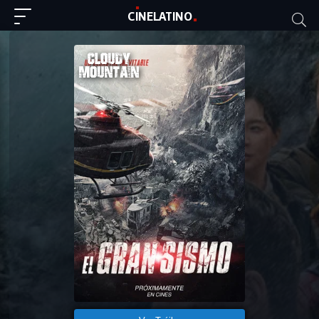
C
I
NE
LAT
INO