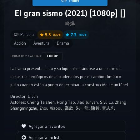
Ver Tráiler
El gran sismo (2021) [1080p] []
峰爆
Película
5.3
7.3
IMDB
TMDB
Acción
Aventura
Drama
1080P
FORMATO Y CALIDAD:
La trama presenta a Lao y su hijo enfrentándose a una serie de
desastres geológicos desencadenados por el cambio climático
justo cuando están a punto de terminar la construcción de un túnel
crucial. Estos desastres incluyen terremotos, desprendimientos de
Director:
Li Jun
tierra y aludes que amenazan no solo su propia supervivencia, sino
Actores:
Cheng Taishen
,
Hong Tao
,
Jiao Junyan
,
Siyu Lu
,
Zhang
Shangmingzhu
,
Zhou Xiaoou
,
喬欣
,
朱一龍
,
陳數
,
黃志忠
también la vida de 160,000 personas en la región.
Agregar a favoritos
Agregar a mi lista