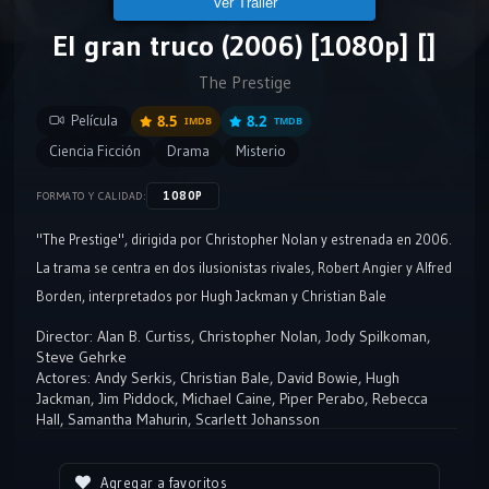
Ver Tráiler
El gran truco (2006) [1080p] []
The Prestige
Película
8.5
8.2
IMDB
TMDB
Ciencia Ficción
Drama
Misterio
1080P
FORMATO Y CALIDAD:
"The Prestige", dirigida por Christopher Nolan y estrenada en 2006.
La trama se centra en dos ilusionistas rivales, Robert Angier y Alfred
Borden, interpretados por Hugh Jackman y Christian Bale
respectivamente.
Director:
Alan B. Curtiss
,
Christopher Nolan
,
Jody Spilkoman
,
Steve Gehrke
Actores:
Andy Serkis
,
Christian Bale
,
David Bowie
,
Hugh
Jackman
,
Jim Piddock
,
Michael Caine
,
Piper Perabo
,
Rebecca
Hall
,
Samantha Mahurin
,
Scarlett Johansson
Agregar a favoritos