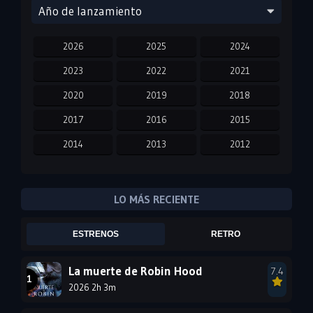
Año de lanzamiento
2026
2025
2024
2023
2022
2021
2020
2019
2018
2017
2016
2015
2014
2013
2012
2011
2010
2009
2008
2007
2006
LO MÁS RECIENTE
2005
2004
2003
ESTRENOS
RETRO
2002
2001
2000
1999
1998
1997
La muerte de Robin Hood
7.4
2026 2h 3m
1996
1995
1994