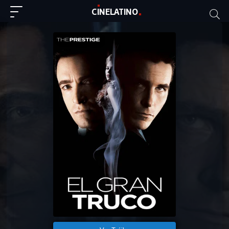
C
I
NE
LAT
INO