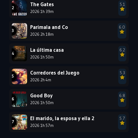
1993
1992
1991
The Gates
5.1
1990
2026 1h 39m
1989
1988
1987
1986
1985
Parimala and Co
6.0
1984
1983
1982
2026 2h 18m
1981
1980
1979
La última casa
6.2
1978
1977
2026 1h 50m
Corredores del Juego
5.3
2026 2h 4m
Good Boy
6.8
2026 1h 50m
El marido, la esposa y ella 2
5.7
2026 1h 57m