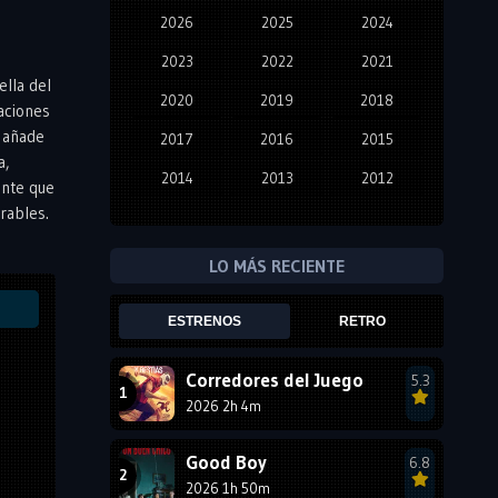
2026
2025
2024
2023
2022
2021
ella del
2020
2019
2018
aciones
, añade
2017
2016
2015
a,
2014
2013
2012
ente que
rables.
2011
2010
2009
2008
2007
2006
LO MÁS RECIENTE
2005
2004
2003
ESTRENOS
RETRO
2002
2001
2000
1999
1998
1997
Corredores del Juego
5.3
2026 2h 4m
1996
1995
1994
1993
1992
1991
Good Boy
6.8
1990
2026 1h 50m
1989
1988