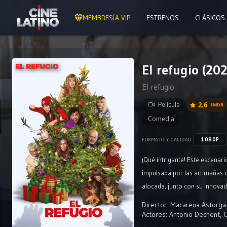
MEMBRESÍA VIP
ESTRENOS
CLÁSICOS
El refugio (202
El refugio
Película
2.6
IMDB
Comedia
1080P
FORMATO Y CALIDAD:
¡Qué intrigante! Este escenari
impulsada por las artimañas d
alocada, junto con su innovad
y espontaneidad a la trama, 
Director:
Macarena Astorga
atrapados justo antes de Navi
Actores:
Antonio Dechent
,
C
diversión y caos!