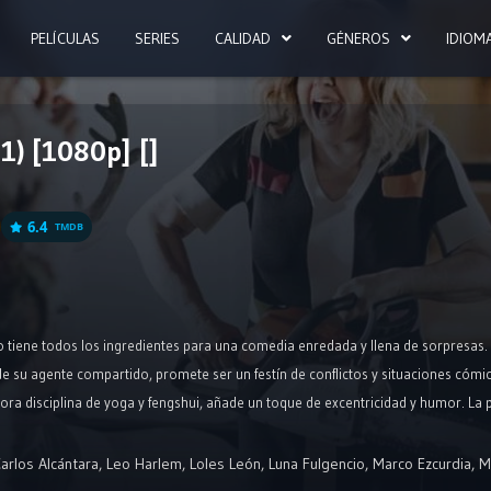
PELÍCULAS
SERIES
CALIDAD
GÉNEROS
IDIOM
1) [1080p] []
6.4
TMDB
o tiene todos los ingredientes para una comedia enredada y llena de sorpresas. La
e su agente compartido, promete ser un festín de conflictos y situaciones cómi
ora disciplina de yoga y fengshui, añade un toque de excentricidad y humor. La
mientras que el botones taciturno, observador de todo, probablemente sea testi
dad, el escenario está listo para un fin de semana lleno de giros inesperados 
arlos Alcántara
,
Leo Harlem
,
Loles León
,
Luna Fulgencio
,
Marco Ezcurdia
,
M