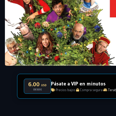
Pásate a VIP en minutos
6.00
USD
DESDE
Precios bajos
·
Compra segura
·
Terab