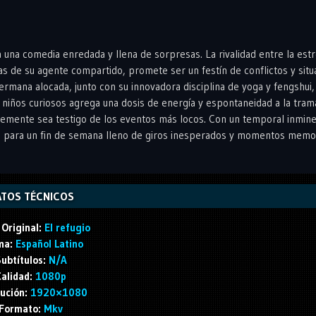
a una comedia enredada y llena de sorpresas. La rivalidad entre la estr
as de su agente compartido, promete ser un festín de conflictos y situ
ermana alocada, junto con su innovadora disciplina de yoga y fengshui
 niños curiosos agrega una dosis de energía y espontaneidad a la tram
lemente sea testigo de los eventos más locos. Con un temporal inmin
isto para un fin de semana lleno de giros inesperados y momentos memo
TOS TÉCNICOS
 Original:
El refugio
ma:
Español Latino
ubtítulos:
N/A
alidad:
1080p
ución:
1920×1080
Formato:
Mkv