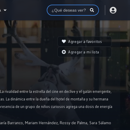
A
Agregar a favoritos
Agregar a mi lista
 rivalidad entre la estrella del cine en declive y el galán emergente,
cas. La dinámica entre la dueña del hotel de montaña y su hermana
 presencia de un grupo de niños curiosos agrega una dosis de energía
go de los eventos más locos. Con un temporal inminente que los deja
y momentos memorables. ¡Definitivamente un cóctel explosivo de
aría Barranco
,
Mariam Hernández
,
Rossy de Palma
,
Sara Sálamo