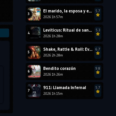
1987
1986
1985
El marido, la esposa y ella 2
5.7
1984
1983
1982
2026 1h 57m
1981
1980
1979
Leviticus: Ritual de sangre
5.3
1978
1977
2026 1h 28m
Shake, Rattle & Roll: Evil Origins
6.7
2026 2h 28m
Bendito corazón
9.8
2026 1h 26m
911: Llamada Infernal
5.7
2026 1h 15m