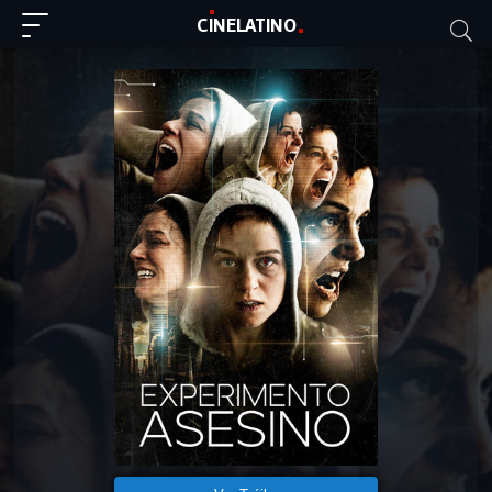
C
I
NE
LAT
INO