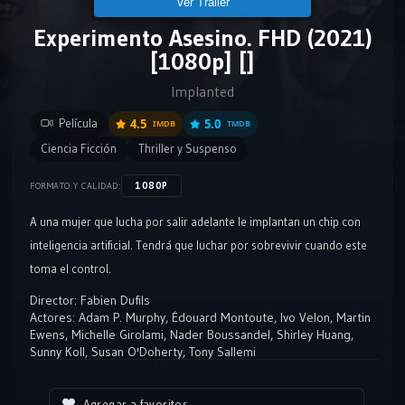
Ver Tráiler
Experimento Asesino. FHD (2021)
[1080p] []
Implanted
Película
4.5
5.0
IMDB
TMDB
Ciencia Ficción
Thriller y Suspenso
1080P
FORMATO Y CALIDAD:
A una mujer que lucha por salir adelante le implantan un chip con
inteligencia artificial. Tendrá que luchar por sobrevivir cuando este
toma el control.
Director:
Fabien Dufils
Actores:
Adam P. Murphy
,
Édouard Montoute
,
Ivo Velon
,
Martin
Ewens
,
Michelle Girolami
,
Nader Boussandel
,
Shirley Huang
,
Sunny Koll
,
Susan O'Doherty
,
Tony Sallemi
Agregar a favoritos