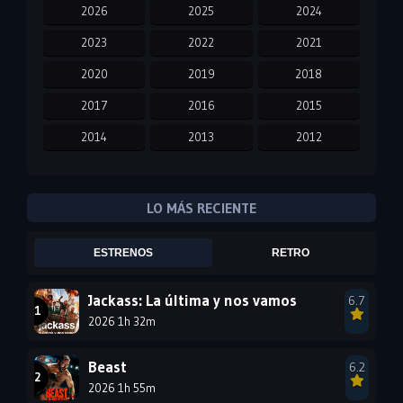
2026
2025
2024
2023
2022
2021
2020
2019
2018
2017
2016
2015
2014
2013
2012
2011
2010
2009
2008
2007
2006
LO MÁS RECIENTE
2005
2004
2003
ESTRENOS
RETRO
2002
2001
2000
1999
1998
1997
Jackass: La última y nos vamos
6.7
2026 1h 32m
1996
1995
1994
1993
1992
1991
Beast
6.2
1990
2026 1h 55m
1989
1988