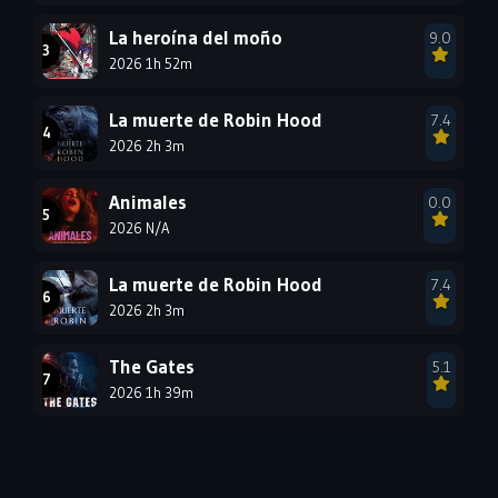
1987
1986
1985
La heroína del moño
9.0
1984
1983
1982
2026 1h 52m
1981
1980
1979
La muerte de Robin Hood
7.4
1978
1977
2026 2h 3m
Animales
0.0
2026 N/A
La muerte de Robin Hood
7.4
2026 2h 3m
The Gates
5.1
2026 1h 39m