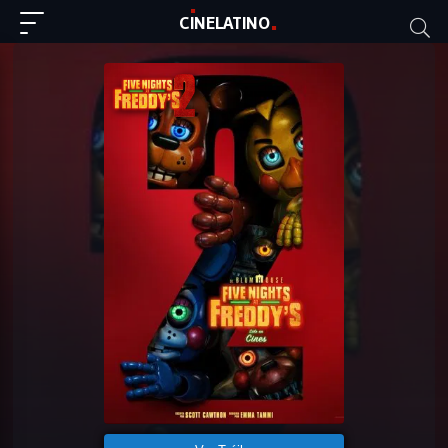
C
I
NE
LAT
INO