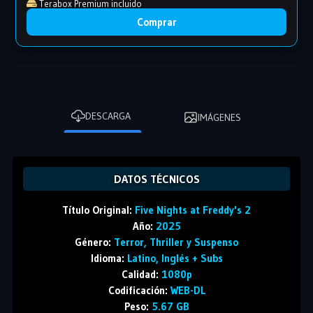
Terabox Premium incluido
Comprar
DESCARGA
IMÁGENES
DATOS TÉCNICOS
Título Original:
Five Nights at Freddy's 2
Año:
2025
Género:
Terror, Thriller y Suspenso
Idioma:
Latino, Inglés + Subs
Calidad:
1080p
Codificación:
WEB-DL
Peso:
5.67 GB