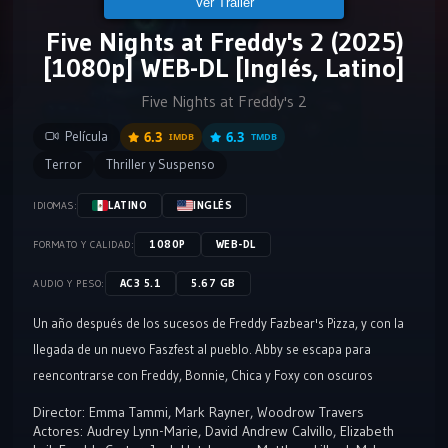
Ver Tráiler
Five Nights at Freddy's 2 (2025)
[1080p] WEB-DL [Inglés, Latino]
Five Nights at Freddy's 2
Película
6.3
6.3
IMDB
TMDB
Terror
Thriller y Suspenso
LATINO
INGLÉS
IDIOMAS:
1080P
WEB-DL
FORMATO Y CALIDAD:
AC3 5.1
5.67 GB
AUDIO Y PESO:
Un año después de los sucesos de Freddy Fazbear's Pizza, y con la
llegada de un nuevo Faszfest al pueblo. Abby se escapa para
reencontrarse con Freddy, Bonnie, Chica y Foxy con oscuros
secretos revelándose.
Director:
Emma Tammi
,
Mark Rayner
,
Woodrow Travers
Actores:
Audrey Lynn-Marie
,
David Andrew Calvillo
,
Elizabeth