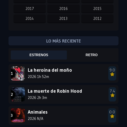
2017
2016
2015
2014
2013
2012
2011
2010
2009
2008
2007
2006
LO MÁS RECIENTE
2005
2004
2003
ESTRENOS
RETRO
2002
2001
2000
1999
1998
1997
La heroína del moño
9.0
2026 1h 52m
1996
1995
1994
1993
1992
1991
La muerte de Robin Hood
7.4
1990
2026 2h 3m
1989
1988
1987
1986
1985
Animales
0.0
1984
1983
1982
2026 N/A