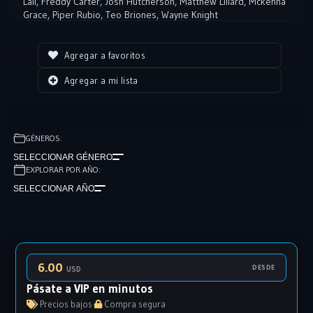
Lail
,
Freddy Carter
,
Josh Hutcherson
,
Matthew Lillard
,
Mckenna
Grace
,
Piper Rubio
,
Teo Briones
,
Wayne Knight
Agregar a favoritos
Agregar a mi lista
GÉNEROS:
SELECCIONAR GÉNERO
EXPLORAR POR AÑO:
SELECCIONAR AÑO
6.00
DESDE
USD
Pásate a VIP en minutos
Precios bajos
·
Compra segura