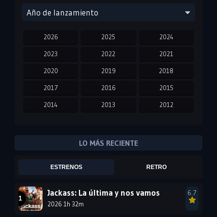
Año de lanzamiento
2026
2025
2024
2023
2022
2021
2020
2019
2018
2017
2016
2015
2014
2013
2012
2011
2010
2009
2008
2007
2006
LO MÁS RECIENTE
2005
2004
2003
ESTRENOS
RETRO
2002
2001
2000
1999
1998
1997
Jackass: La última y nos vamos
6.7
2026 1h 32m
1996
1995
1994