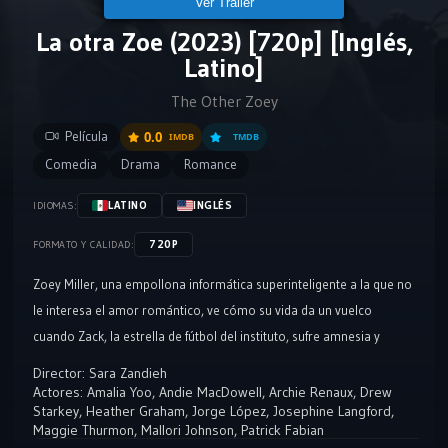
Ver Tráiler
La otra Zoe (2023) [720p] [Inglés,
Latino]
The Other Zoey
Película
0.0
IMDB
TMDB
Comedia
Drama
Romance
LATINO
INGLÉS
IDIOMAS:
720P
FORMATO Y CALIDAD:
Zoey Miller, una empollona informática superinteligente a la que no
le interesa el amor romántico, ve cómo su vida da un vuelco
cuando Zack, la estrella de fútbol del instituto, sufre amnesia y
confunde a Zoey con su novia.
Director:
Sara Zandieh
Actores:
Amalia Yoo
,
Andie MacDowell
,
Archie Renaux
,
Drew
Starkey
,
Heather Graham
,
Jorge López
,
Josephine Langford
,
Maggie Thurmon
,
Mallori Johnson
,
Patrick Fabian