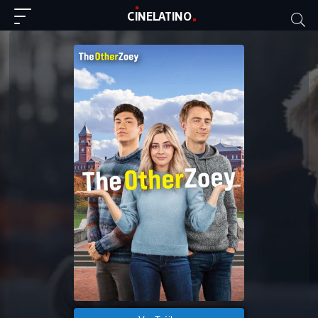
C
I
NE
LAT
INO