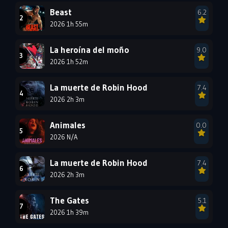
1993
1992
1991
Beast
6.2
1990
2026 1h 55m
1989
1988
1987
1986
1985
La heroína del moño
9.0
1984
1983
1982
2026 1h 52m
1981
1980
1979
La muerte de Robin Hood
7.4
1978
1977
2026 2h 3m
Animales
0.0
2026 N/A
La muerte de Robin Hood
7.4
2026 2h 3m
The Gates
5.1
2026 1h 39m