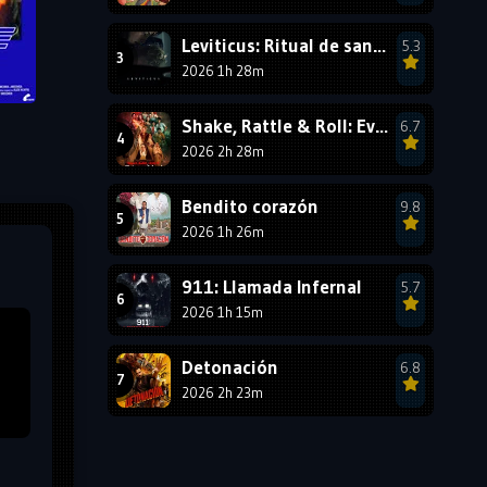
1987
1986
1985
Leviticus: Ritual de sangre
5.3
1984
1983
1982
2026 1h 28m
1981
1980
1979
Shake, Rattle & Roll: Evil Origins
6.7
1978
1977
2026 2h 28m
Bendito corazón
9.8
2026 1h 26m
911: Llamada Infernal
5.7
2026 1h 15m
Detonación
6.8
2026 2h 23m