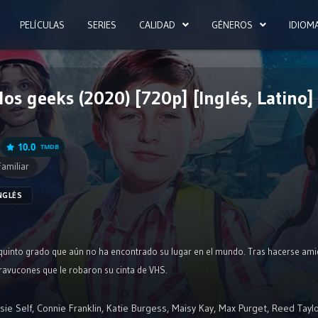
PELÍCULAS
SERIES
CALIDAD
GÉNEROS
IDIOM
los geeks (2020) [720p] [Inglés, Latino]
10.0
TMDB
Familiar
NGLÉS
quinto grado que aún no ha encontrado su lugar en el mundo. Tras hacerse ami
bravucones que le robaron su cinta de VHS.
sie Self
,
Connie Franklin
,
Katie Burgess
,
Maisy Kay
,
Max Purget
,
Reed Tayl