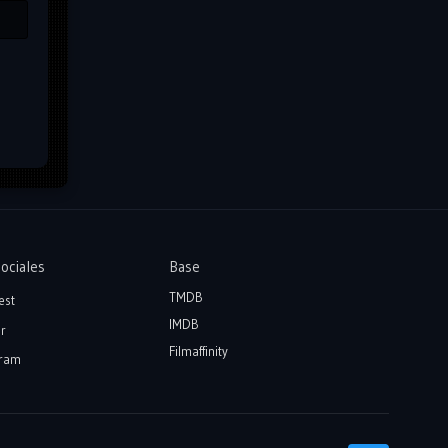
ociales
Base
TMDB
est
IMDB
r
Filmaffinity
ram