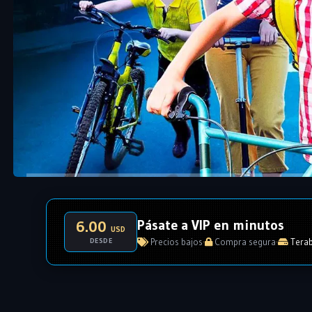
Pásate a VIP en minutos
6.00
USD
DESDE
Precios bajos
·
Compra segura
·
Terab