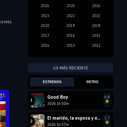
2026
2025
2024
2023
2022
2021
scentes
2020
2019
2018
2017
2016
2015
2014
2013
2012
2011
2010
2009
2008
2007
2006
LO MÁS RECIENTE
2005
2004
2003
ESTRENOS
RETRO
2002
2001
2000
1999
1998
1997
Good Boy
6.8
2026 1h 50m
1996
1995
1994
1993
1992
1991
El marido, la esposa y ella 2
5.7
1990
2026 1h 57m
1989
1988