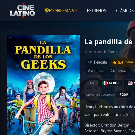
MEMBRESÍA VIP
ESTRENOS
CLÁSICOS
La pandilla de 
The Sneak Over
Película
5.4
IMDB
Aventura
Comedia
LATINO
I
IDIOMAS:
720P
FORMATO Y CALIDAD:
Henry Hudson es un chico de 
valor para enfrentarse a los 
Director:
Brandon Bergin
Actores:
Bryton Snyder
,
Cas