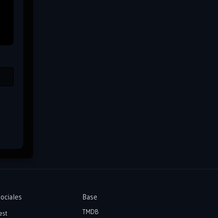
ociales
Base
TMDB
est