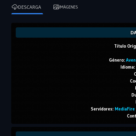
DESCARGA
IMÁGENES
DA
Título Orig
Género:
Avent
Idioma:
C
Cod
Du
Servidores:
MediaFire |
Cont