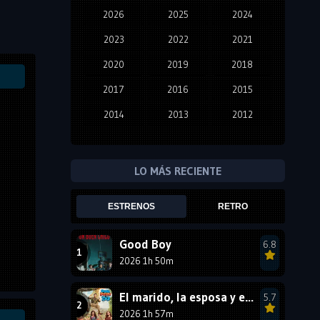
2026
2025
2024
2023
2022
2021
2020
2019
2018
2017
2016
2015
2014
2013
2012
2011
2010
2009
2008
2007
2006
LO MÁS RECIENTE
2005
2004
2003
ESTRENOS
RETRO
2002
2001
2000
1999
1998
1997
Good Boy
6.8
2026 1h 50m
1996
1995
1994
1993
1992
1991
El marido, la esposa y ella 2
5.7
1990
2026 1h 57m
1989
1988