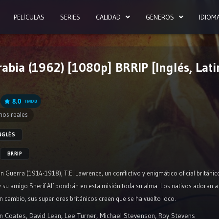
PELÍCULAS
SERIES
CALIDAD
GÉNEROS
IDIOM
abia (1962) [1080p] BRRIP [Inglés, Lati
8.0
TMDB
hos reales
NGLÉS
BRRIP
an Guerra (1914-1918), T.E. Lawrence, un conflictivo y enigmático oficial britán
l y su amigo Sherif Alí pondrán en esta misión toda su alma. Los nativos ador
En cambio, sus superiores británicos creen que se ha vuelto loco.
n Coates
,
David Lean
,
Lee Turner
,
Michael Stevenson
,
Roy Stevens