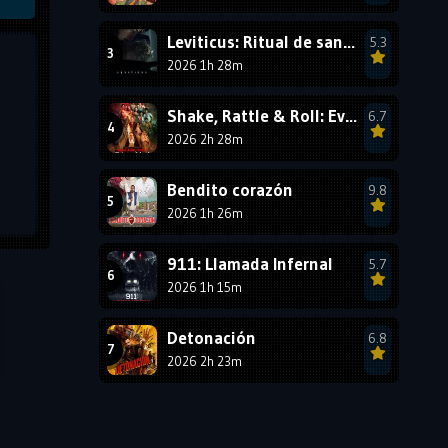
1987
1986
1985
Leviticus: Ritual de sangre
5.3
1984
1983
1982
2026 1h 28m
1981
1980
1979
Shake, Rattle & Roll: Evil Origins
6.7
1978
1977
2026 2h 28m
Bendito corazón
9.8
2026 1h 26m
911: Llamada Infernal
5.7
2026 1h 15m
Detonación
6.8
2026 2h 23m