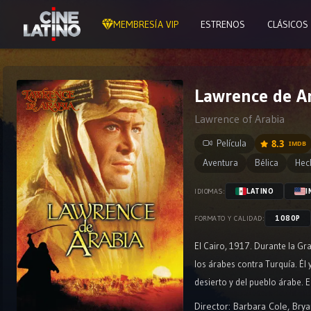
MEMBRESÍA VIP
ESTRENOS
CLÁSICOS
Lawrence de Ar
Lawrence of Arabia
Película
8.3
IMDB
Aventura
Bélica
Hec
LATINO
I
IDIOMAS:
1080P
FORMATO Y CALIDAD:
El Cairo, 1917. Durante la Gr
los árabes contra Turquía. É
desierto y del pueblo árabe. 
Director:
Barbara Cole
,
Brya