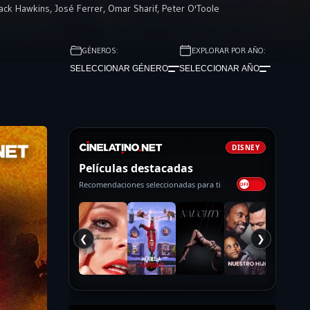
ack Hawkins
,
José Ferrer
,
Omar Sharif
,
Peter O'Toole
GÉNEROS:
EXPLORAR POR AÑO:
SELECCIONAR GÉNERO
SELECCIONAR AÑO
DISNEY
Películas destacadas
Recomendaciones seleccionadas para ti
❮
❯