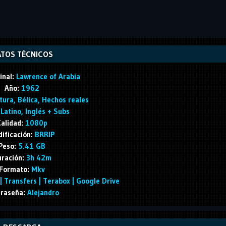
TOS TÉCNICOS
inal:
Lawrence of Arabia
Año:
1962
ura, Bélica, Hechos reales
Latino, Inglés + Subs
alidad:
1080p
ificación:
BRRIP
Peso:
5.41 GB
ración:
3h 42m
Formato:
Mkv
 Transfers | Terabox | Google Drive
raseña:
Alejandro