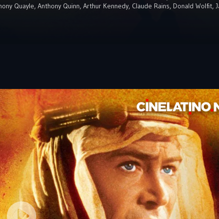
hony Quayle
,
Anthony Quinn
,
Arthur Kennedy
,
Claude Rains
,
Donald Wolfit
,
J