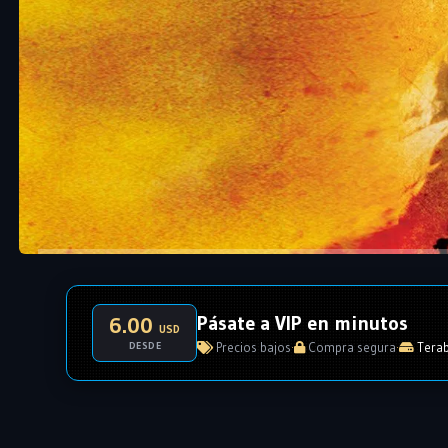
Pásate a VIP en minutos
6.00
USD
DESDE
Precios bajos
·
Compra segura
·
Terab