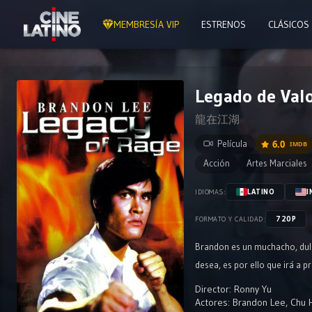
MEMBRESÍA VIP
ESTRENOS
CLÁSICOS
Legado de Valo
龍在江湖
Película
6.0
IMDB
Acción
Artes Marciales
LATINO
I
IDIOMAS:
720P
FORMATO Y CALIDAD:
Brandon es un muchacho, dulce
desea, es por ello que irá a 
Director:
Ronny Yu
Actores:
Brandon Lee
,
Chu 