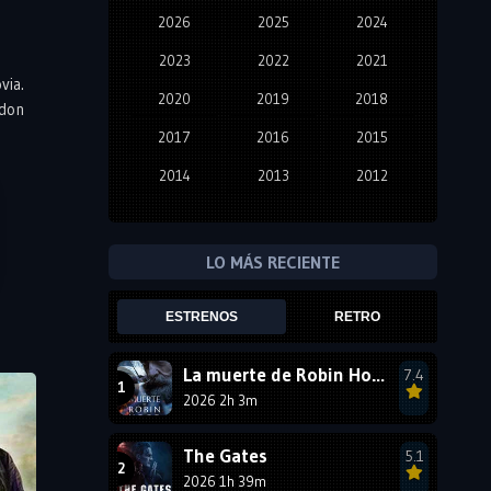
2026
2025
2024
2023
2022
2021
via.
2020
2019
2018
ndon
2017
2016
2015
2014
2013
2012
2011
2010
2009
2008
2007
2006
LO MÁS RECIENTE
2005
2004
2003
ESTRENOS
RETRO
2002
2001
2000
1999
1998
1997
La muerte de Robin Hood
7.4
2026 2h 3m
1996
1995
1994
1993
1992
1991
The Gates
5.1
1990
2026 1h 39m
1989
1988