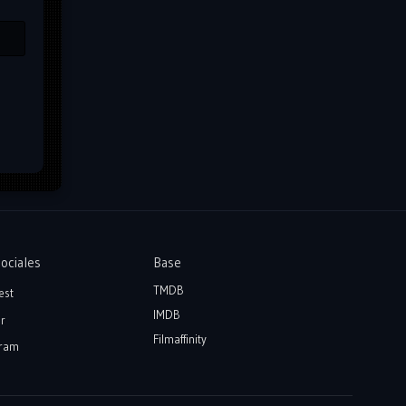
ociales
Base
TMDB
est
IMDB
r
Filmaffinity
ram