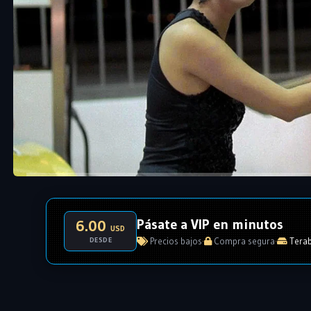
Pásate a VIP en minutos
6.00
USD
DESDE
Precios bajos
·
Compra segura
·
Terab