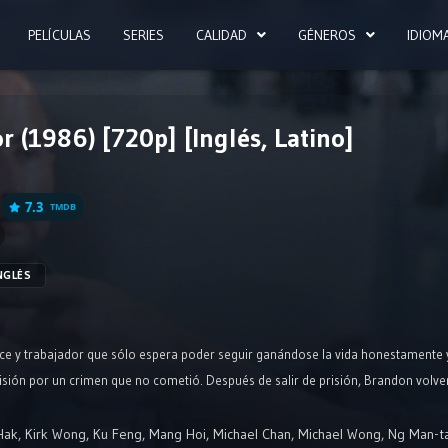
PELÍCULAS
SERIES
CALIDAD
GÉNEROS
IDIOM
r (1986) [720p] [Inglés, Latino]
7.3
TMDB
NGLÉS
 y trabajador que sólo espera poder seguir ganándose la vida honestamente y p
prisión por un crimen que no cometió. Después de salir de prisión, Brandon volv
Hak
,
Kirk Wong
,
Ku Feng
,
Mang Hoi
,
Michael Chan
,
Michael Wong
,
Ng Man-t