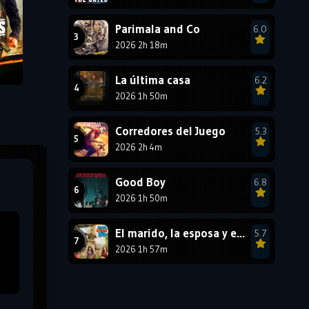
1987
1986
1985
Parimala and Co
6.0
1984
1983
1982
2026 2h 18m
1981
1980
1979
La última casa
6.2
1978
1977
2026 1h 50m
Corredores del Juego
5.3
2026 2h 4m
Good Boy
6.8
2026 1h 50m
El marido, la esposa y ella 2
5.7
2026 1h 57m