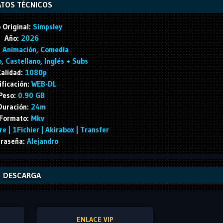
TOS TÉCNICOS
 Original:
Simpsley
Año:
2026
:
Animación, Comedia
, Castellano, Inglés + Subs
alidad:
1080p
ificación:
WEB-DL
Peso:
0.90 GB
Duración:
24m
Formato:
Mkv
e | 1Fichier | Akirabox | Transfer
raseña:
Alejandro
DESCARGA
ENLACE VIP