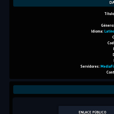
DA
Título
Género
Idioma:
Latino
C
Cod
Servidores:
MediaFir
Cont
ENLACE PÚBLICO