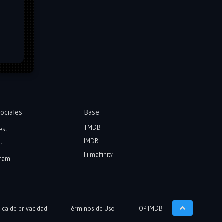
ociales
Base
TMDB
est
IMDB
r
Filmaffinity
ram
tica de privacidad
Términos de Uso
TOP IMDB