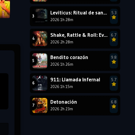
1987
1986
1985
Leviticus: Ritual de sangre
5.3
1984
1983
1982
2026 1h 28m
1981
1980
1979
Shake, Rattle & Roll: Evil Origins
6.7
1978
1977
2026 2h 28m
Bendito corazón
9.8
2026 1h 26m
911: Llamada Infernal
5.7
2026 1h 15m
Detonación
6.8
2026 2h 23m