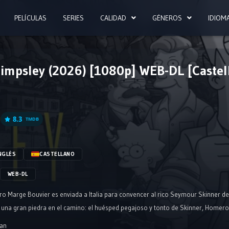
PELÍCULAS
SERIES
CALIDAD
GÉNEROS
IDIOM
impsley (2026) [1080p] WEB-DL [Castell
8.3
TMDB
NGLÉS
CASTELLANO
WEB-DL
ro Marge Bouvier es enviada a Italia para convencer al rico Seymour Skinner de q
na gran piedra en el camino: el huésped pegajoso y tonto de Skinner, Homero Sim
an