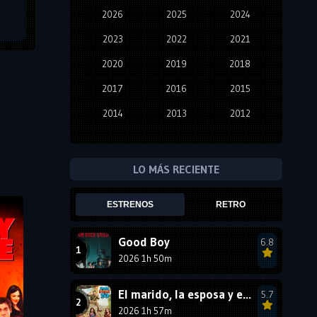
2026
2025
2024
2023
2022
2021
2020
2019
2018
2017
2016
2015
2014
2013
2012
2011
2010
2009
2008
2007
2006
LO MÁS RECIENTE
2005
2004
2003
ESTRENOS
RETRO
2002
2001
2000
1999
1998
1997
Good Boy
6.8
2026 1h 50m
1996
1995
1994
1993
1992
1991
El marido, la esposa y ella 2
5.7
1990
2026 1h 57m
1989
1988