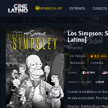
MEMBRESÍA VIP
ESTRENOS
CLÁSICOS
Los Simpson: S
Latino]
Simpsley
Película
8.3
IMDB
Animación
Comedia
LATINO
I
IDIOMAS:
1080P
FORMATO Y CALIDAD:
Cuando la estafadora sin dine
de vida acomodado. Pero hay u
Director:
Debbie Bruce Mah