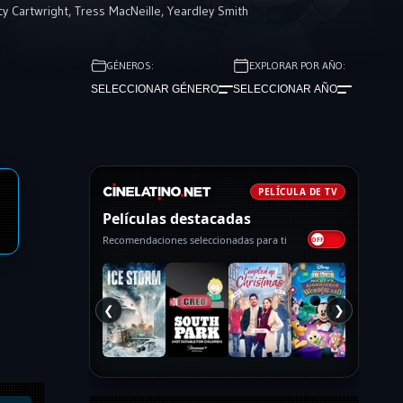
y Cartwright
,
Tress MacNeille
,
Yeardley Smith
GÉNEROS:
EXPLORAR POR AÑO:
SELECCIONAR GÉNERO
SELECCIONAR AÑO
PELÍCULA DE TV
Películas destacadas
Recomendaciones seleccionadas para ti
❮
❯