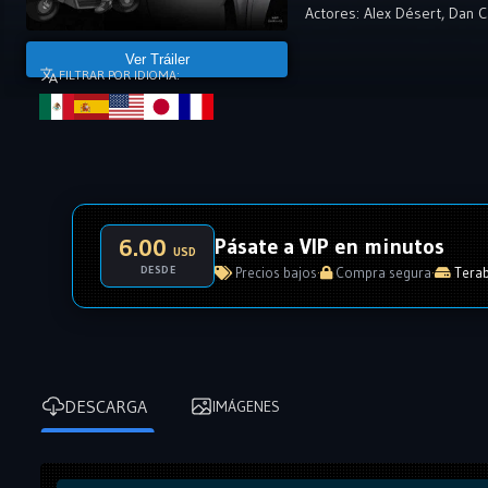
Actores:
Alex Désert
,
Dan C
Ver Tráiler
FILTRAR POR IDIOMA:
Pásate a VIP en minutos
6.00
USD
DESDE
Precios bajos
·
Compra segura
·
Terab
DESCARGA
IMÁGENES