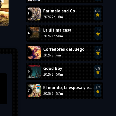
1987
1986
1985
Parimala and Co
6.0
1984
1983
1982
2026 2h 18m
1981
1980
1979
La última casa
6.2
1978
1977
2026 1h 50m
Corredores del Juego
5.3
2026 2h 4m
Good Boy
6.8
2026 1h 50m
El marido, la esposa y ella 2
5.7
2026 1h 57m