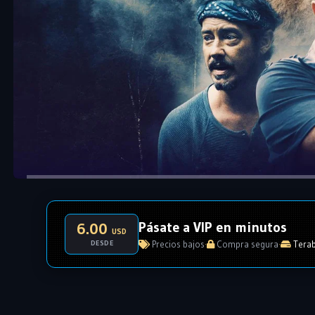
Pásate a VIP en minutos
6.00
USD
DESDE
Precios bajos
·
Compra segura
·
Terab