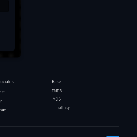
ociales
Base
TMDB
est
IMDB
r
Filmaffinity
ram