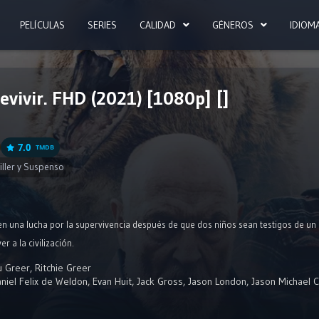
PELÍCULAS
SERIES
CALIDAD
GÉNEROS
IDIOM
evivir. FHD (2021) [1080p] []
7.0
TMDB
iller y Suspenso
e en una lucha por la supervivencia después de que dos niños sean testigos de un
r a la civilización.
u Greer
,
Ritchie Greer
niel Felix de Weldon
,
Evan Huit
,
Jack Gross
,
Jason London
,
Jason Michael C