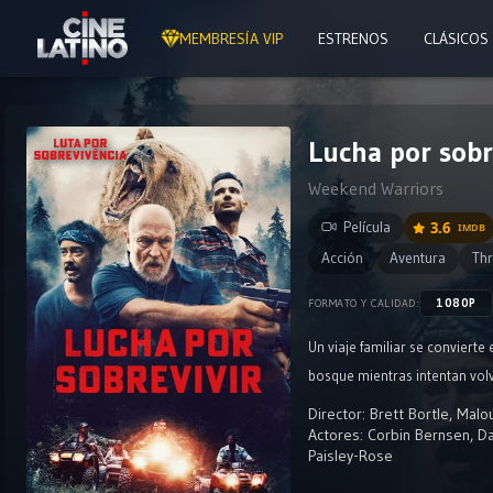
MEMBRESÍA VIP
ESTRENOS
CLÁSICOS
Lucha por sobr
Weekend Warriors
Película
3.6
IMDB
Acción
Aventura
Thr
1080P
FORMATO Y CALIDAD:
Un viaje familiar se conviert
bosque mientras intentan volve
Director:
Brett Bortle
,
Malo
Actores:
Corbin Bernsen
,
Da
Paisley-Rose