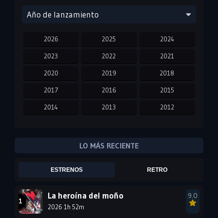
Año de lanzamiento
2026
2025
2024
2023
2022
2021
2020
2019
2018
2017
2016
2015
2014
2013
2012
2011
2010
2009
2008
2007
2006
LO MÁS RECIENTE
2005
2004
2003
ESTRENOS
RETRO
2002
2001
2000
1999
1998
1997
La heroína del moño
9.0
2026 1h 52m
1996
1995
1994