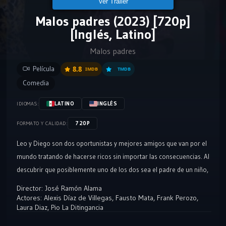
Ver Tráiler
Malos padres (2023) [720p]
[Inglés, Latino]
Malos padres
Película
8.8
IMDB
TMDB
Comedia
LATINO
INGLÉS
IDIOMAS:
720P
FORMATO Y CALIDAD:
Leo y Diego son dos oportunistas y mejores amigos que van por el
mundo tratando de hacerse ricos sin importar las consecuencias. Al
descubrir que posiblemente uno de los dos sea el padre de un niño,
ambos deberán de aprender a convivir con él si esperan obtener la
Director:
José Ramón Alama
herencia que dejó su madre
Actores:
Alexis Díaz de Villegas
,
Fausto Mata
,
Frank Perozo
,
Laura Diaz
,
Pio La Ditingancia