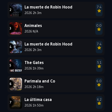
1993
1992
1991
La muerte de Robin Hood
7.4
1990
2026 2h 3m
1989
1988
1987
1986
1985
Animales
0.0
1984
1983
1982
2026 N/A
1981
1980
1979
La muerte de Robin Hood
7.4
1978
1977
2026 2h 3m
The Gates
5.1
2026 1h 39m
Parimala and Co
6.0
2026 2h 18m
La última casa
6.2
2026 1h 50m