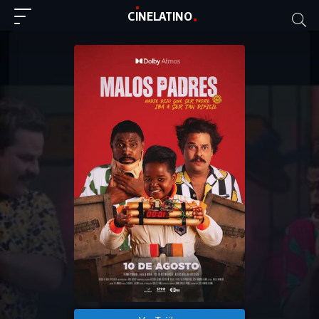
C
I
NE
LAT
INO