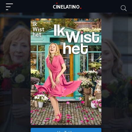
C
I
NE
LAT
INO