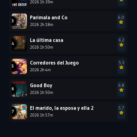
1990
2026 1h 39m
1989
1988
1987
1986
1985
Parimala and Co
6.0
1984
1983
1982
2026 2h 18m
1981
1980
1979
La última casa
6.2
1978
1977
2026 1h 50m
Corredores del Juego
5.3
2026 2h 4m
Good Boy
6.8
2026 1h 50m
El marido, la esposa y ella 2
5.7
2026 1h 57m