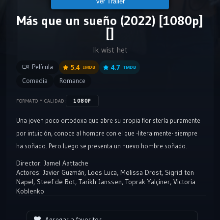
Ver Tráiler
Más que un sueño (2022) [1080p]
[]
Ik wist het
Película
5.4
4.7
IMDB
TMDB
Comedia
Romance
1080P
FORMATO Y CALIDAD:
Una joven poco ortodoxa que abre su propia floristería puramente
por intuición, conoce al hombre con el que -literalmente- siempre
ha soñado. Pero luego se presenta un nuevo hombre soñado.
Director:
Jamel Aattache
Actores:
Javier Guzmán
,
Loes Luca
,
Melissa Drost
,
Sigrid ten
Napel
,
Steef de Bot
,
Tarikh Janssen
,
Toprak Yalçiner
,
Victoria
Koblenko
Agregar a favoritos