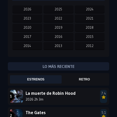
2026
2025
2024
2023
2022
2021
2020
2019
2018
2017
2016
2015
2014
2013
2012
2011
2010
2009
2008
2007
2006
LO MÁS RECIENTE
2005
2004
2003
ESTRENOS
RETRO
2002
2001
2000
1999
1998
1997
La muerte de Robin Hood
7.4
2026 2h 3m
1996
1995
1994
1993
1992
1991
The Gates
5.1