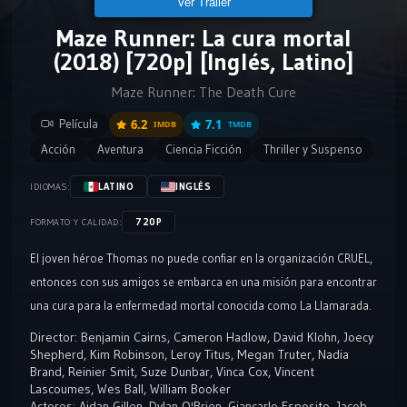
Ver Tráiler
Maze Runner: La cura mortal
(2018) [720p] [Inglés, Latino]
Maze Runner: The Death Cure
Película
6.2
7.1
IMDB
TMDB
Acción
Aventura
Ciencia Ficción
Thriller y Suspenso
LATINO
INGLÉS
IDIOMAS:
720P
FORMATO Y CALIDAD:
El joven héroe Thomas no puede confiar en la organización CRUEL,
entonces con sus amigos se embarca en una misión para encontrar
una cura para la enfermedad mortal conocida como La Llamarada.
Director:
Benjamin Cairns
,
Cameron Hadlow
,
David Klohn
,
Joecy
Shepherd
,
Kim Robinson
,
Leroy Titus
,
Megan Truter
,
Nadia
Brand
,
Reinier Smit
,
Suze Dunbar
,
Vinca Cox
,
Vincent
Lascoumes
,
Wes Ball
,
William Booker
Actores:
Aidan Gillen
,
Dylan O'Brien
,
Giancarlo Esposito
,
Jacob