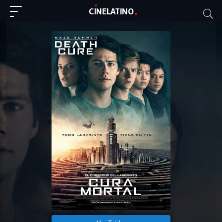
C
I
NE
LAT
INO