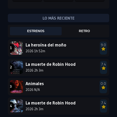
2011
2010
2009
2008
2007
2006
LO MÁS RECIENTE
2005
2004
2003
ESTRENOS
RETRO
2002
2001
2000
1999
1998
1997
La heroína del moño
9.0
2026 1h 52m
1996
1995
1994
1993
1992
1991
La muerte de Robin Hood
7.4
1990
2026 2h 3m
1989
1988
1987
1986
1985
Animales
0.0
1984
1983
1982
2026 N/A
1981
1980
1979
La muerte de Robin Hood
7.4
1978
1977
2026 2h 3m