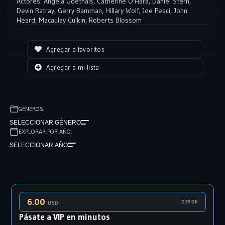
Actores:
Angela Goethals
,
Catherine O'Hara
,
Daniel Stern
,
vecindario.
Devin Ratray
,
Gerry Bamman
,
Hillary Wolf
,
Joe Pesci
,
John
Heard
,
Macaulay Culkin
,
Roberts Blossom
Agregar a favoritos
Agregar a mi lista
GÉNEROS:
SELECCIONAR GÉNERO
EXPLORAR POR AÑO:
SELECCIONAR AÑO
6.00
DESDE
USD
Pásate a VIP en minutos