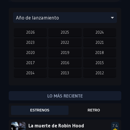
Año de lanzamiento
2026
2025
2024
2023
2022
2021
2020
2019
2018
2017
2016
2015
2014
2013
2012
2011
2010
2009
2008
2007
2006
LO MÁS RECIENTE
2005
2004
2003
ESTRENOS
RETRO
2002
2001
2000
1999
1998
1997
La muerte de Robin Hood
7.4