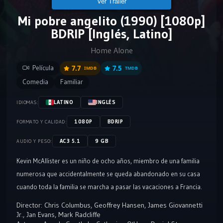
Ver Tráiler
Mi pobre angelito (1990) [1080p]
BDRIP [Inglés, Latino]
Home Alone
Película
7.7
7.5
IMDB
TMDB
Comedia
Familiar
LATINO
INGLÉS
IDIOMAS:
1080P
BDRIP
FORMATO Y CALIDAD:
AC3 5.1
9 GB
AUDIO Y PESO:
Kevin McAllister es un niño de ocho años, miembro de una familia
numerosa que accidentalmente se queda abandonado en su casa
cuando toda la familia se marcha a pasar las vacaciones a Francia.
Kevin aprende a valerse por sí mismo e incluso a protegerse de dos
Director:
Chris Columbus
,
Geoffrey Hansen
,
James Giovannetti
bribones que se proponen asaltar todas las casas cerradas de su
Jr.
,
Jan Evans
,
Mark Radcliffe