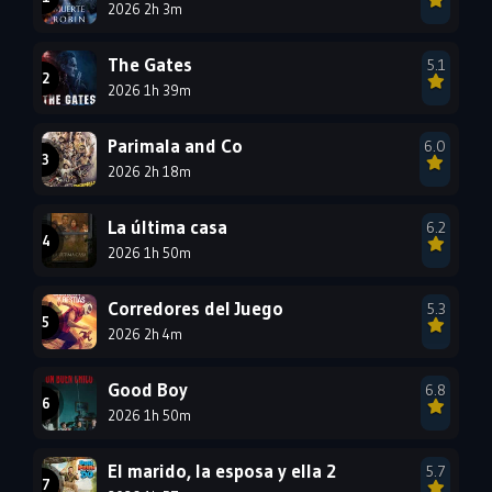
2026 2h 3m
1996
1995
1994
1993
1992
1991
The Gates
5.1
1990
2026 1h 39m
1989
1988
1987
1986
1985
Parimala and Co
6.0
1984
1983
1982
2026 2h 18m
1981
1980
1979
La última casa
6.2
1978
1977
2026 1h 50m
Corredores del Juego
5.3
2026 2h 4m
Good Boy
6.8
2026 1h 50m
El marido, la esposa y ella 2
5.7