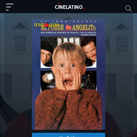
C
I
NE
LAT
INO