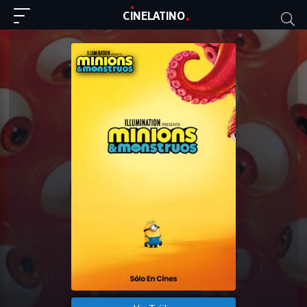
C
I
NE
LAT
INO