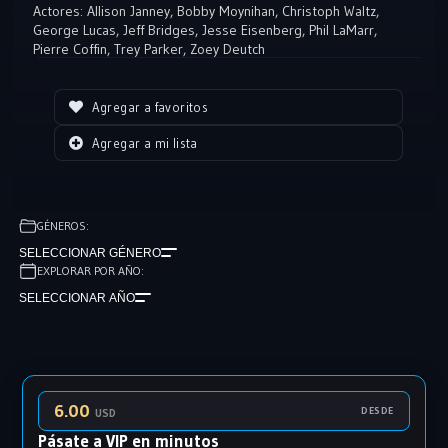
crear.
Actores:
Allison Janney
,
Bobby Moynihan
,
Christoph Waltz
,
George Lucas
,
Jeff Bridges
,
Jesse Eisenberg
,
Phil LaMarr
,
Pierre Coffin
,
Trey Parker
,
Zoey Deutch
Agregar a favoritos
Agregar a mi lista
GÉNEROS:
SELECCIONAR GÉNERO
EXPLORAR POR AÑO:
SELECCIONAR AÑO
6.00
DESDE
USD
Pásate a VIP en minutos