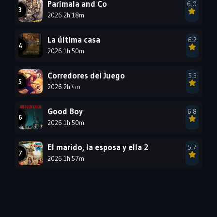
Parimala and Co
6.0
1984
1983
1982
2026 2h 18m
1981
1980
1979
La última casa
6.2
1978
1977
2026 1h 50m
Corredores del Juego
5.3
2026 2h 4m
Good Boy
6.8
2026 1h 50m
El marido, la esposa y ella 2
5.7
2026 1h 57m