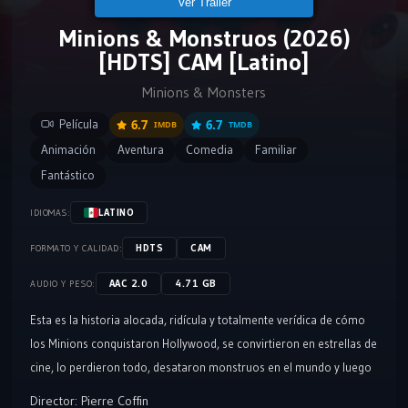
Ver Tráiler
Minions & Monstruos (2026)
[HDTS] CAM [Latino]
Minions & Monsters
Película
6.7
6.7
IMDB
TMDB
Animación
Aventura
Comedia
Familiar
Fantástico
LATINO
IDIOMAS:
HDTS
CAM
FORMATO Y CALIDAD:
AAC 2.0
4.71 GB
AUDIO Y PESO:
Esta es la historia alocada, ridícula y totalmente verídica de cómo
los Minions conquistaron Hollywood, se convirtieron en estrellas de
cine, lo perdieron todo, desataron monstruos en el mundo y luego
se unieron para intentar salvar al planeta del caos que acababan de
Director:
Pierre Coffin