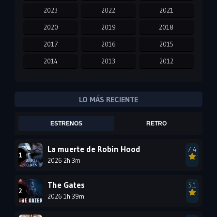
2023
2022
2021
2020
2019
2018
2017
2016
2015
2014
2013
2012
2011
2010
2009
2008
2007
2006
LO MÁS RECIENTE
2005
2004
2003
ESTRENOS
RETRO
2002
2001
2000
1999
1998
1997
La muerte de Robin Hood
7.4
2026 2h 3m
1996
1995
1994
1993
1992
1991
The Gates
5.1
1990
2026 1h 39m
1989
1988
1987
1986
1985