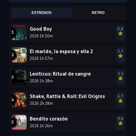
2005
2004
2003
ESTRENOS
RETRO
2002
2001
2000
1999
1998
1997
Good Boy
6.8
2026 1h 50m
1996
1995
1994
1993
1992
1991
El marido, la esposa y ella 2
5.7
1990
2026 1h 57m
1989
1988
1987
1986
1985
Leviticus: Ritual de sangre
5.3
1984
1983
1982
2026 1h 28m
1981
1980
1979
Shake, Rattle & Roll: Evil Origins
6.7
1978
1977
2026 2h 28m
Bendito corazón
9.8
2026 1h 26m