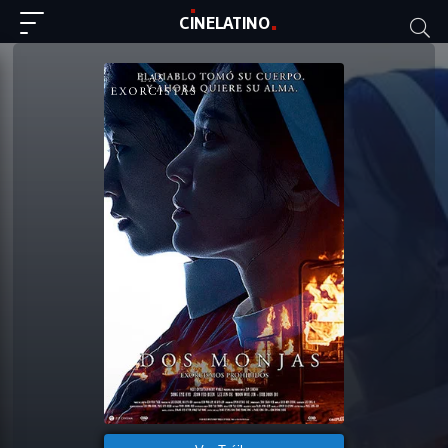
C
I
NE
LAT
INO