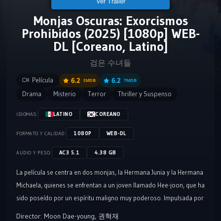
Ver Tráiler
Monjas Oscuras: Exorcismos
Prohibidos (2025) [1080p] WEB-
DL [Coreano, Latino]
검은 수녀들
Película
6.2
6.2
IMDB
TMDB
Drama
Misterio
Terror
Thriller y Suspenso
LATINO
COREANO
IDIOMAS:
1080P
WEB-DL
FORMATO Y CALIDAD:
AC3 5.1
4.38 GB
AUDIO Y PESO:
La película se centra en dos monjas, la Hermana Junia y la Hermana
Michaela, quienes se enfrentan a un joven llamado Hee-joon, que ha
sido poseído por un espíritu maligno muy poderoso. Impulsada por
su fe y compasión, la Hermana Junia decide hacerse cargo de salvar
Director:
Moon Dae-young
,
권혁재