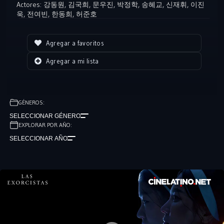
al niño, mientras que la Hermana Michaela, inicialmente escéptica,
Actores:
강동원
,
김국희
,
문우진
,
박정학
,
송혜교
,
신재휘
,
이진
욱
,
전여빈
,
한동희
,
허준호
se ve arrastrada a la investigación. A medida que profundizan en el
misterio, se encuentran con una serie de eventos escalofriantes y
descubren un oscuro secreto escondido dentro de los muros del
Agregar a favoritos
convento. Las monjas deben enfrentarse a sus propios miedos y
Agregar a mi lista
creencias mientras luchan contra el poderoso mal que amenaza la
vida de Hee-joon y la santidad de su orden.
GÉNEROS:
SELECCIONAR GÉNERO
EXPLORAR POR AÑO:
SELECCIONAR AÑO