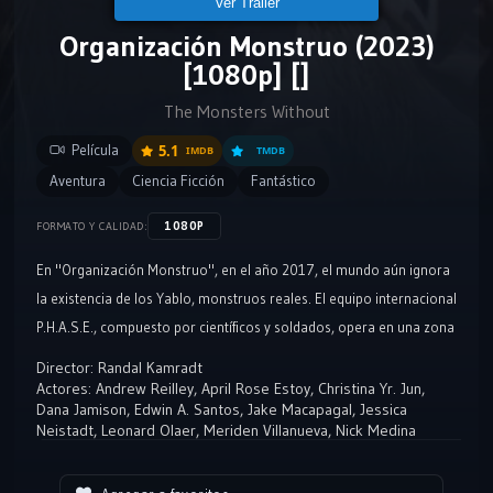
Ver Tráiler
Organización Monstruo (2023)
[1080p] []
The Monsters Without
Película
5.1
IMDB
TMDB
Aventura
Ciencia Ficción
Fantástico
1080P
FORMATO Y CALIDAD:
En "Organización Monstruo", en el año 2017, el mundo aún ignora
la existencia de los Yablo, monstruos reales. El equipo internacional
P.H.A.S.E., compuesto por científicos y soldados, opera en una zona
rural de Filipinas con recursos limitados. Su misión: proteger tanto
Director:
Randal Kamradt
a humanos como a monstruos. Sin embargo, enfrentan desafíos
Actores:
Andrew Reilley
,
April Rose Estoy
,
Christina Yr. Jun
,
Dana Jamison
,
Edwin A. Santos
,
Jake Macapagal
,
Jessica
internos y externos mientras luchan por mantener la seguridad y el
Neistadt
,
Leonard Olaer
,
Meriden Villanueva
,
Nick Medina
equilibrio entre ambos mundos.