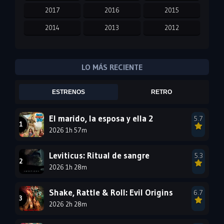
2017
2016
2015
2014
2013
2012
2011
2010
2009
2008
2007
2006
LO MÁS RECIENTE
2005
2004
2003
ESTRENOS
RETRO
2002
2001
2000
1999
1998
1997
El marido, la esposa y ella 2
5.7
2026 1h 57m
1996
1995
1994
1993
1992
1991
Leviticus: Ritual de sangre
5.3
1990
2026 1h 28m
1989
1988
1987
1986
1985
Shake, Rattle & Roll: Evil Origins
6.7
1984
1983
1982
2026 2h 28m
1981
1980
1979