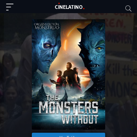
C
I
NE
LAT
INO