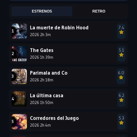
2005
2004
2003
ESTRENOS
RETRO
2002
2001
2000
1999
1998
1997
La muerte de Robin Hood
7.4
2026 2h 3m
1996
1995
1994
1993
1992
1991
The Gates
5.1
1990
2026 1h 39m
1989
1988
1987
1986
1985
Parimala and Co
6.0
1984
1983
1982
2026 2h 18m
1981
1980
1979
La última casa
6.2
1978
1977
2026 1h 50m
Corredores del Juego
5.3
2026 2h 4m