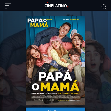
C
I
NE
LAT
INO