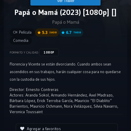
Ver Tráiler
Papá o Mamá (2023) [1080p] []
Papá o Mamá
Película
5.3
6.7
IMDB
TMDB
Comedia
1080P
FORMATO Y CALIDAD:
Florencia y Vicente se están divorciando. Cuando ambos sean
ascendidos en sus trabajos, harán cualquier cosa para no quedarse
con la custodia de sus hijos.
Director:
Ernesto Contreras
Actores:
Aranda Sokol
,
Armando Hernández
,
Axel Madrazo
,
Bárbara López
,
Erick Terroba García
,
Mauricio “El Diablito”
Barrientos
,
Mauricio Ochmann
,
Nora Velázquez
,
Silvia Navarro
,
Veronica Toussaint
Agregar a favoritos