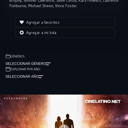
Brophy
,
Jennifer Lawrence
,
Julee Cerda
,
Kara Flowers
,
Laurence
Fishburne
,
Michael Sheen
,
Vince Foster
Agregar a favoritos
Agregar a mi lista
GÉNEROS:
SELECCIONAR GÉNERO
EXPLORAR POR AÑO:
SELECCIONAR AÑO