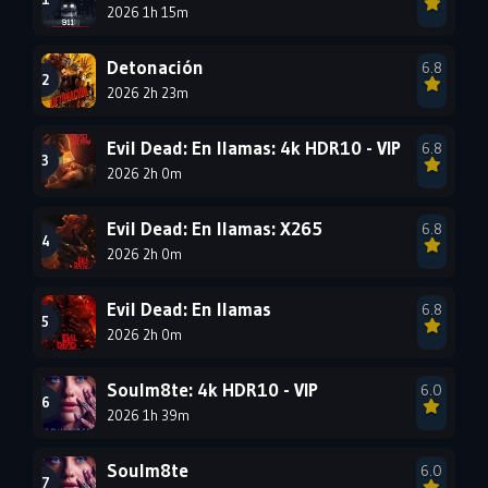
2026 1h 15m
1996
1995
1994
1993
1992
1991
Detonación
6.8
1990
2026 2h 23m
1989
1988
1987
1986
1985
Evil Dead: En llamas: 4k HDR10 - VIP
6.8
1984
1983
1982
2026 2h 0m
1981
1980
1979
Evil Dead: En llamas: X265
6.8
1978
1977
2026 2h 0m
Evil Dead: En llamas
6.8
2026 2h 0m
Soulm8te: 4k HDR10 - VIP
6.0
2026 1h 39m
Soulm8te
6.0