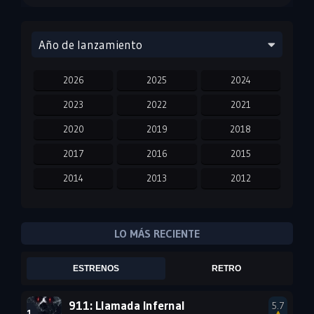
Año de lanzamiento
2026
2025
2024
2023
2022
2021
2020
2019
2018
2017
2016
2015
2014
2013
2012
2011
2010
2009
2008
2007
2006
LO MÁS RECIENTE
2005
2004
2003
ESTRENOS
RETRO
2002
2001
2000
1999
1998
1997
911: Llamada Infernal
5.7