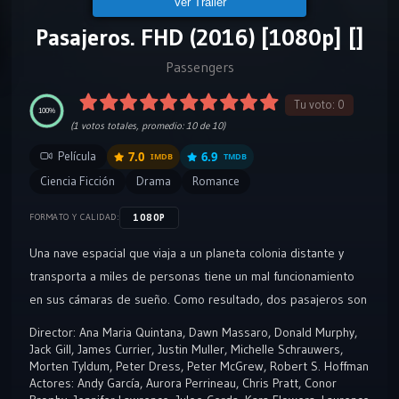
Ver Tráiler
Pasajeros. FHD (2016) [1080p] []
Passengers
Tu voto:
0
100%
(
1
votos totales, promedio:
10
de 10)
Película
7.0
6.9
IMDB
TMDB
Ciencia Ficción
Drama
Romance
1080P
FORMATO Y CALIDAD:
Una nave espacial que viaja a un planeta colonia distante y
transporta a miles de personas tiene un mal funcionamiento
en sus cámaras de sueño. Como resultado, dos pasajeros son
despertados 90 años antes.
Director:
Ana Maria Quintana
,
Dawn Massaro
,
Donald Murphy
,
Jack Gill
,
James Currier
,
Justin Muller
,
Michelle Schrauwers
,
Morten Tyldum
,
Peter Dress
,
Peter McGrew
,
Robert S. Hoffman
Actores:
Andy García
,
Aurora Perrineau
,
Chris Pratt
,
Conor