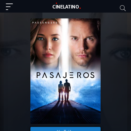
C
I
NE
LAT
INO