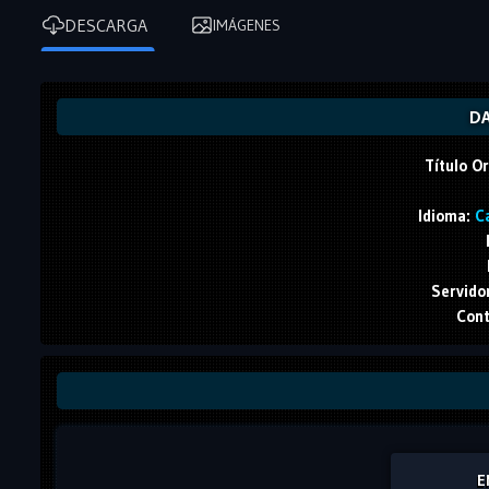
DESCARGA
IMÁGENES
DA
Título Or
Idioma:
Ca
Servido
Cont
E