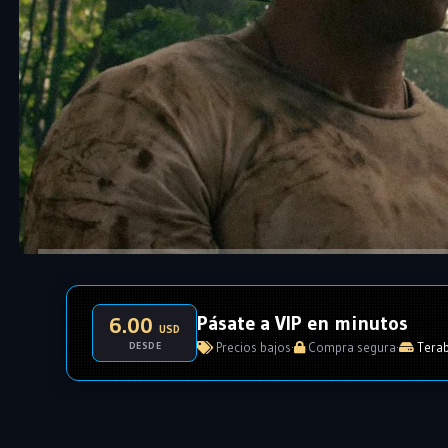
Pásate a VIP en minutos
6.00
USD
DESDE
Precios bajos
·
Compra segura
·
Terab