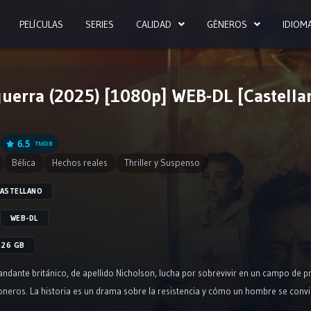
PELÍCULAS
SERIES
CALIDAD
GÉNEROS
IDIOM
guerra (2025) [1080p] WEB-DL [Castellan
6.5
TMDB
Bélica
Hechos reales
Thriller y Suspenso
ASTELLANO
WEB-DL
.26 GB
ndante británico, de apellido Nicholson, lucha por sobrevivir en un campo de pri
sioneros. La historia es un drama sobre la resistencia y cómo un hombre se co