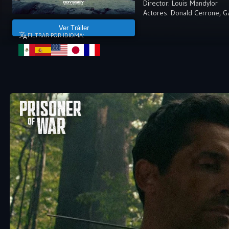
Director:
Louis Mandylor
Actores:
Donald Cerrone
,
G
Ver Tráiler
FILTRAR POR IDIOMA: