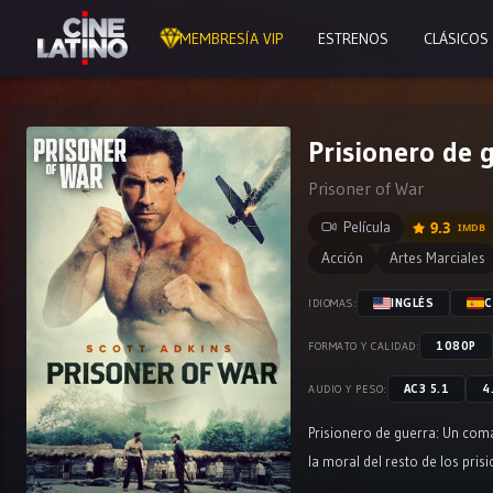
MEMBRESÍA VIP
ESTRENOS
CLÁSICOS
Prisionero de 
Prisoner of War
Película
9.3
IMDB
Acción
Artes Marciales
INGLÉS
C
IDIOMAS:
1080P
FORMATO Y CALIDAD:
AC3 5.1
4
AUDIO Y PESO:
Prisionero de guerra: Un coma
la moral del resto de los pri