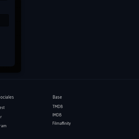
ociales
Base
TMDB
est
IMDB
r
Filmaffinity
ram