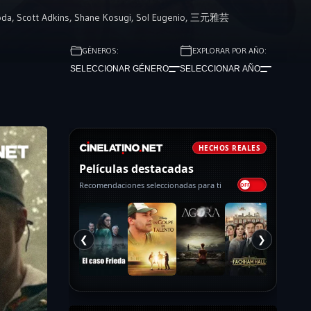
oda
,
Scott Adkins
,
Shane Kosugi
,
Sol Eugenio
,
三元雅芸
GÉNEROS:
EXPLORAR POR AÑO:
SELECCIONAR GÉNERO
SELECCIONAR AÑO
HECHOS REALES
Películas destacadas
Recomendaciones seleccionadas para ti
❮
❯