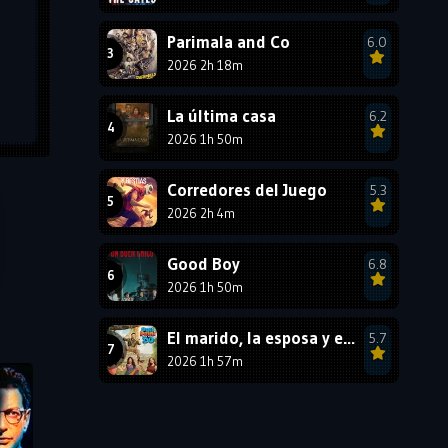
1987
1986
1985
Parimala and Co
6.0
1984
1983
1982
2026 2h 18m
1981
1980
1979
La última casa
6.2
1978
1977
2026 1h 50m
Corredores del Juego
5.3
2026 2h 4m
Good Boy
6.8
2026 1h 50m
El marido, la esposa y ella 2
5.7
2026 1h 57m