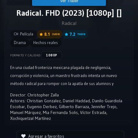
Ver Tráiler
Radical. FHD (2023) [1080p] []
Radical
Película
8.1
7.2
IMDB
TMDB
Drama
Hechos reales
1080P
FORMATO Y CALIDAD:
En una ciudad fronteriza mexicana plagada de negligencia,
corrupción y violencia, un maestro frustrado intenta un nuevo
método radical para romper con la apatía de sus alumnos y
desbloquear su curiosidad, su potencial… y tal vez incluso su genio.
Director:
Christopher Zalla
Actores:
Christian Gonzalez
,
Daniel Haddad
,
Danilo Guardiola
Escobar
,
Eugenio Derbez
,
Gilberto Barraza
,
Jennifer Trejo
,
Manuel Márquez
,
Mia Fernanda Solis
,
Víctor Estrada
,
Xochiquetzal Martínez
Agregar a favoritos