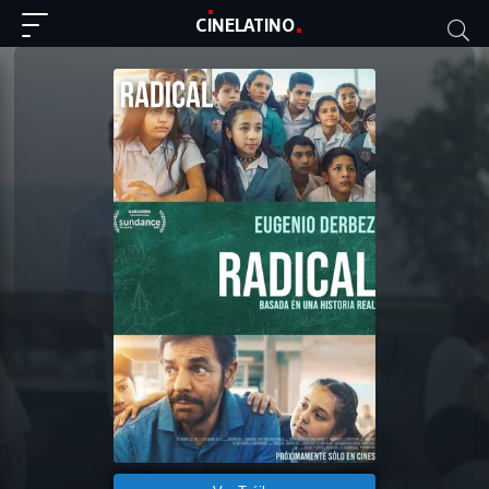
C
I
NE
LAT
INO