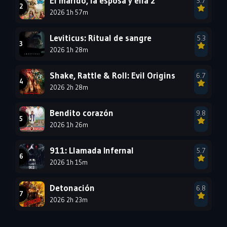
El marido, la esposa y ella 2
5.7
1990
2026 1h 57m
1989
1988
1987
1986
1985
Leviticus: Ritual de sangre
5.3
1984
1983
1982
2026 1h 28m
1981
1980
1979
Shake, Rattle & Roll: Evil Origins
6.7
1978
1977
2026 2h 28m
Bendito corazón
9.8
2026 1h 26m
911: Llamada Infernal
5.7
2026 1h 15m
Detonación
6.8
2026 2h 23m