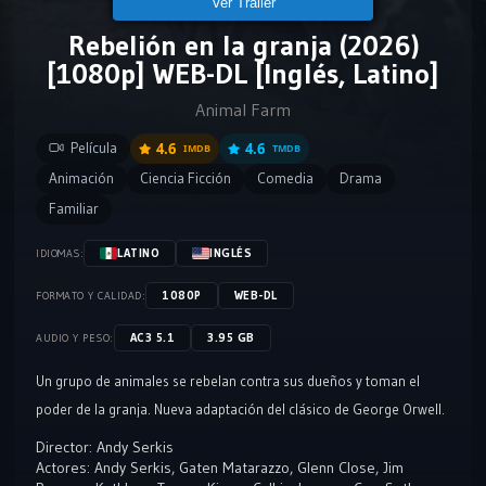
Ver Tráiler
Rebelión en la granja (2026)
[1080p] WEB-DL [Inglés, Latino]
Animal Farm
Película
4.6
4.6
IMDB
TMDB
Animación
Ciencia Ficción
Comedia
Drama
Familiar
LATINO
INGLÉS
IDIOMAS:
1080P
WEB-DL
FORMATO Y CALIDAD:
AC3 5.1
3.95 GB
AUDIO Y PESO:
Un grupo de animales se rebelan contra sus dueños y toman el
poder de la granja. Nueva adaptación del clásico de George Orwell.
Director:
Andy Serkis
Actores:
Andy Serkis
,
Gaten Matarazzo
,
Glenn Close
,
Jim