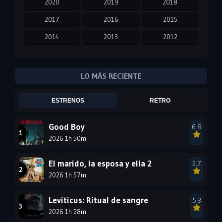
2020
2019
2018
2017
2016
2015
2014
2013
2012
2011
2010
2009
2008
2007
2006
LO MÁS RECIENTE
2005
2004
2003
ESTRENOS
RETRO
2002
2001
2000
1999
1998
1997
Good Boy
6.8
2026 1h 50m
1996
1995
1994
1993
1992
1991
El marido, la esposa y ella 2
5.7
1990
2026 1h 57m
1989
1988
1987
1986
1985
Leviticus: Ritual de sangre
5.3
1984
1983
1982
2026 1h 28m