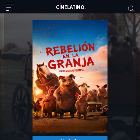
C
I
NE
LAT
INO