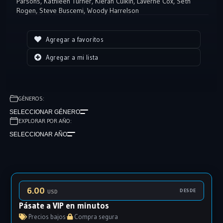
Parsons
,
Kathleen Turner
,
Kieran Culkin
,
Laverne Cox
,
Seth
Rogen
,
Steve Buscemi
,
Woody Harrelson
Agregar a favoritos
Agregar a mi lista
GÉNEROS:
SELECCIONAR GÉNERO
EXPLORAR POR AÑO:
SELECCIONAR AÑO
6.00
DESDE
USD
Pásate a VIP en minutos
Precios bajos
·
Compra segura