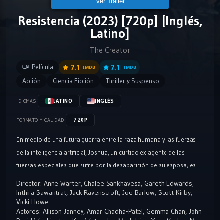
Ver Tráiler
Resistencia (2023) [720p] [Inglés,
Latino]
The Creator
Película
7.1
7.1
IMDB
TMDB
Acción
Ciencia Ficción
Thriller y Suspenso
LATINO
INGLÉS
IDIOMAS:
720P
FORMATO Y CALIDAD:
En medio de una futura guerra entre la raza humana y las fuerzas
de la inteligencia artificial, Joshua, un curtido ex agente de las
fuerzas especiales que sufre por la desaparición de su esposa, es
reclutado para cazar y matar al Creador, el arquitecto de IA
Director:
Anne Warter
,
Chalee Sankhavesa
,
Gareth Edwards
,
avanzada que ha desarrollado un arma misteriosa con el poder de
Inthira Sawantrat
,
Jack Ravenscroft
,
Joe Barlow
,
Scott Kirby
,
Vicki Howe
poner fin a la guerra, e incluso a toda la humanidad. Joshua y su
Actores:
Allison Janney
,
Amar Chadha-Patel
,
Gemma Chan
,
John
equipo de agentes de élite viajan a través de las líneas enemigas