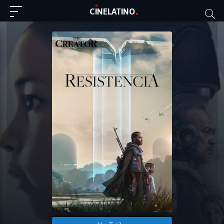
C
I
NE
LAT
INO