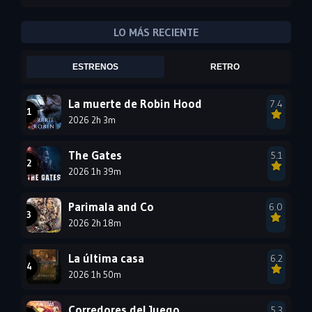
2011
2010
2009
2008
2007
2006
LO MÁS RECIENTE
2005
2004
2003
ESTRENOS
RETRO
2002
2001
2000
1999
1998
1997
La muerte de Robin Hood
7.4
2026 2h 3m
1996
1995
1994
1993
1992
1991
The Gates
5.1
1990
2026 1h 39m
1989
1988
1987
1986
1985
Parimala and Co
6.0
1984
1983
1982
2026 2h 18m
1981
1980
1979
La última casa
6.2
1978
1977
2026 1h 50m
Corredores del Juego
5.3