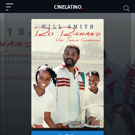
C
I
NE
LAT
INO