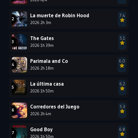
1996
1995
1994
1993
1992
1991
La muerte de Robin Hood
7.4
1990
2026 2h 3m
1989
1988
1987
1986
1985
The Gates
5.1
1984
1983
1982
2026 1h 39m
1981
1980
1979
Parimala and Co
6.0
1978
1977
2026 2h 18m
La última casa
6.2
2026 1h 50m
Corredores del Juego
5.3
2026 2h 4m
Good Boy
6.8
2026 1h 50m