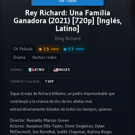
Ver Tráiler
Rey Richard: Una Familia
Ganadora (2021) [720p] [Inglés,
Latino]
King Richard
Película
7.5
7.7
IMDB
TMDB
Drama
Hechos reales
LATINO
INGLÉS
IDIOMAS:
720P
FORMATO Y CALIDAD:
Sigue el viaje de Richard Williams, un padre imperturbable que
contribuyó a la crianza de dos de los atletas más
extraordinariamente dotadas de todos los tiempos, quienes
terminarán cambiando el deporte del tenis para siempre.
Director:
Reinaldo Marcus Green
Actores:
Aunjanue Ellis-Taylor
,
Demi Singleton
,
Dylan
McDermott
,
Jon Bernthal
,
Judith Chapman
,
Katrina Begin
,